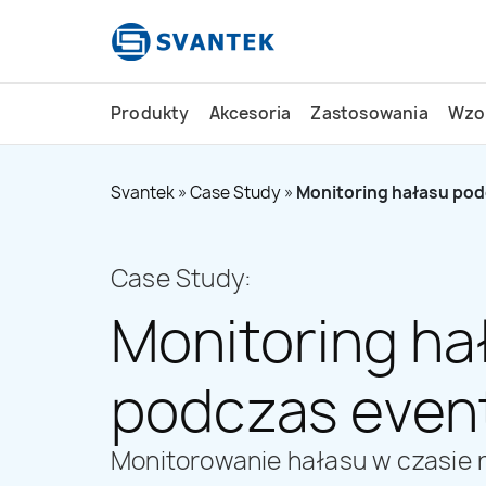
do
treści
Produkty
Akcesoria
Zastosowania
Wzo
Svantek
»
Case Study
»
Monitoring hałasu po
Case Study:
Monitoring ha
podczas even
Monitorowanie hałasu w czasie