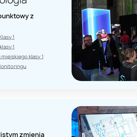
opunktowy z
lasy 1
klasy 1
miejskiego klasy 1
onitoringu
wistym zmienia