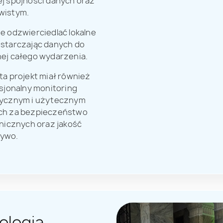
j spójności danych oraz
wistym.
e odzwierciedlać lokalne
ostarczając danych do
ej całego wydarzenia.
ta projekt miał również
sjonalny monitoring
tycznym i użytecznym
ych za bezpieczeństwo
nicznych oraz jakość
żywo.
ologia