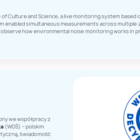
e of Culture and Science, a live monitoring system base
rm enabled simultaneous measurements across multiple z
 to observe how environmental noise monitoring works in p
ony we współpracy z
ta
(WDŚ) – polskim
styczną, świadomość