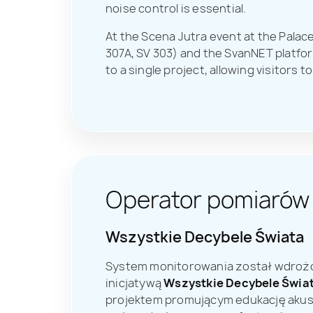
noise control is essential.
At the Scena Jutra event at the Palac
307A, SV 303) and the SvanNET platfo
to a single project, allowing visitors
Operator pomiarów
Wszystkie Decybele Świata
System monitorowania został wdroż
inicjatywą
Wszystkie Decybele Świa
projektem promującym edukację aku