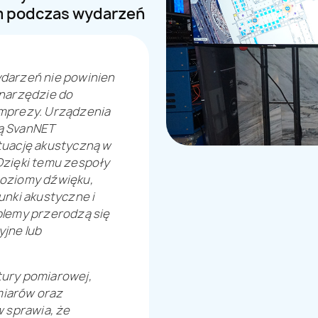
m podczas wydarzeń
darzeń nie powinien
 narzędzie do
imprezy. Urządzenia
ą SvanNET
tuację akustyczną w
Dzięki temu zespoły
poziomy dźwięku,
unki akustyczne i
blemy przerodzą się
jne lub
tury pomiarowej,
iarów oraz
w sprawia, że