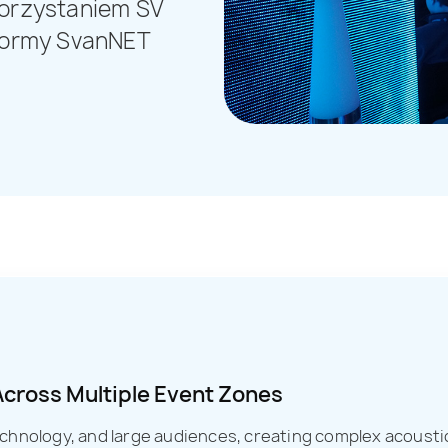
korzystaniem SV
tformy SvanNET
Across Multiple Event Zones
chnology, and large audiences, creating complex acoust