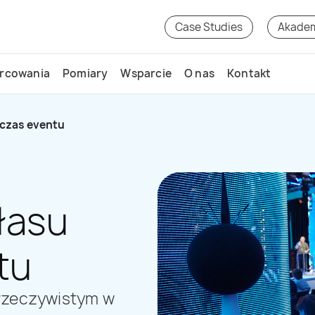
Case Studies
Akade
rcowania
Pomiary
Wsparcie
O nas
Kontakt
dczas eventu
łasu
tu
 rzeczywistym w