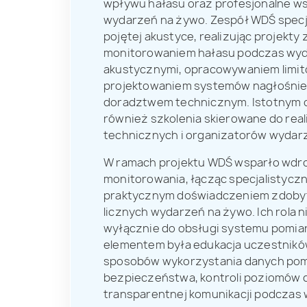
wpływu hałasu oraz profesjonalne ws
wydarzeń na żywo. Zespół WDŚ specja
pojętej akustyce, realizując projekty
monitorowaniem hałasu podczas wyd
akustycznymi, opracowywaniem limit
projektowaniem systemów nagłośnie
doradztwem technicznym. Istotnym o
również szkolenia skierowane do real
technicznych i organizatorów wydar
W ramach projektu WDŚ wsparło wdr
monitorowania, łącząc specjalistycz
praktycznym doświadczeniem zdobyt
licznych wydarzeń na żywo. Ich rola n
wyłącznie do obsługi systemu pomi
elementem była edukacja uczestnikó
sposobów wykorzystania danych po
bezpieczeństwa, kontroli poziomów 
transparentnej komunikacji podczas