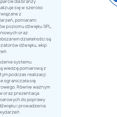
parcie dla branży
lizuje się w szeroko
 związane z
arzeń, pomiarami
ów poziomu dźwięku SPL,
niowych oraz
bszarem działalności są
izatorów dźwięku, ekip
zeń.
ożenie systemu
ną wiedzę pomiarową z
ym podczas realizacji
ie ograniczała się
arowego. Równie ważnym
w oraz prezentacja
miarowych do poprawy
dźwięku i prowadzenia
 wydarzeń.