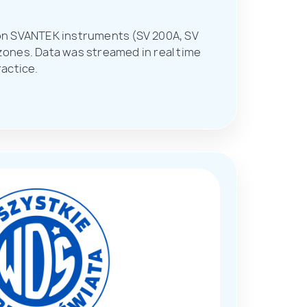
d on SVANTEK instruments (SV 200A, SV
ones. Data was streamed in real time
ractice.