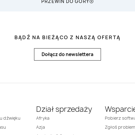
PRZEWIŃ DO GÓRY
BĄDŹ NA BIEŻĄCO Z NASZĄ OFERTĄ
Dołącz do newslettera
Dział sprzedaży
Wsparci
mu dźwięku
Afryka
Pobierz softw
asu
Azja
Zgłoś proble