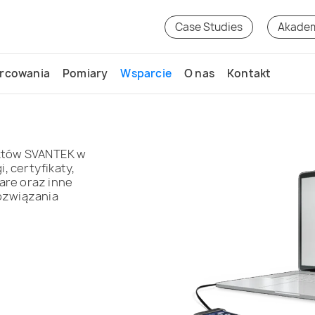
Case Studies
Akade
rcowania
Pomiary
Wsparcie
O nas
Kontakt
któw SVANTEK w
, certyfikaty,
are oraz inne
ozwiązania