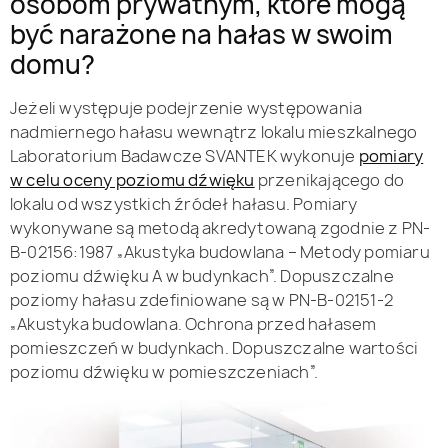
osobom prywatnym, które mogą
być narażone na hałas w swoim
domu?
Jeżeli występuje podejrzenie występowania
nadmiernego hałasu wewnątrz lokalu mieszkalnego
Laboratorium Badawcze SVANTEK wykonuje
pomiary
w celu oceny poziomu dźwięku
przenikającego do
lokalu od wszystkich źródeł hałasu. Pomiary
wykonywane są metodą akredytowaną zgodnie z PN-
B-02156:1987 „Akustyka budowlana – Metody pomiaru
poziomu dźwięku A w budynkach”. Dopuszczalne
poziomy hałasu zdefiniowane są w PN-B-02151-2
„Akustyka budowlana. Ochrona przed hałasem
pomieszczeń w budynkach. Dopuszczalne wartości
poziomu dźwięku w pomieszczeniach”.