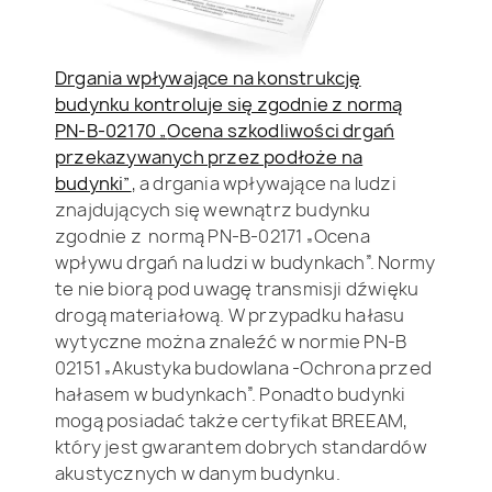
Drgania wpływające na konstrukcję
budynku kontroluje się zgodnie z normą
PN-B-02170 „
Ocena szkodliwości drgań
przekazywanych przez podłoże na
budynki”
, a drgania wpływające na ludzi
znajdujących się wewnątrz budynku
zgodnie z normą PN-B-02171 „Ocena
wpływu drgań na ludzi w budynkach”. Normy
te nie biorą pod uwagę transmisji dźwięku
drogą materiałową. W przypadku hałasu
wytyczne można znaleźć w normie PN-B
02151 „Akustyka budowlana -Ochrona przed
hałasem w budynkach”. Ponadto budynki
mogą posiadać także certyfikat BREEAM,
który jest gwarantem dobrych standardów
akustycznych w danym budynku.