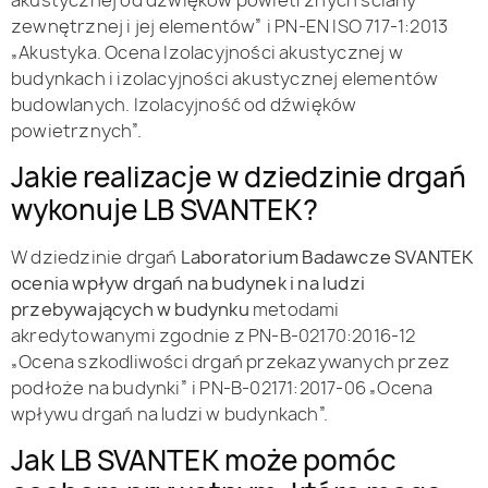
akustycznej od dźwięków powietrznych ściany
zewnętrznej i jej elementów” i PN-EN ISO 717-1:2013
„Akustyka. Ocena Izolacyjności akustycznej w
budynkach i izolacyjności akustycznej elementów
budowlanych. Izolacyjność od dźwięków
powietrznych”.
Jakie realizacje w dziedzinie drgań
wykonuje LB SVANTEK?
W dziedzinie drgań
Laboratorium Badawcze SVANTEK
ocenia wpływ drgań na budynek i na ludzi
przebywających w budynku
metodami
akredytowanymi zgodnie z PN-B-02170:2016-12
„Ocena szkodliwości drgań przekazywanych przez
podłoże na budynki” i PN-B-02171:2017-06 „Ocena
wpływu drgań na ludzi w budynkach”.
Jak LB SVANTEK może pomóc