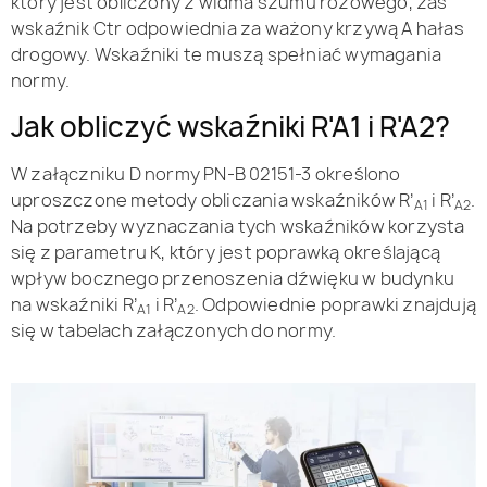
który jest obliczony z widma szumu różowego, zaś
wskaźnik Ctr odpowiednia za ważony krzywą A hałas
drogowy. Wskaźniki te muszą spełniać wymagania
normy.
Jak obliczyć wskaźniki R'A1 i R'A2?
W załączniku D normy PN-B 02151-3 określono
uproszczone metody obliczania wskaźników R’
i R’
.
A1
A2
Na potrzeby wyznaczania tych wskaźników korzysta
się z parametru K, który jest poprawką określającą
wpływ bocznego przenoszenia dźwięku w budynku
na wskaźniki R’
i R’
. Odpowiednie poprawki znajdują
A1
A2
się w tabelach załączonych do normy.