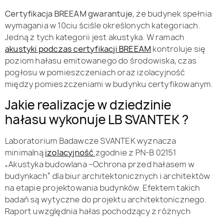
Certyfikacja BREEAM gwarantuje
, że budynek spełnia
wymagania w 10ciu ściśle określonych kategoriach.
Jedną z tych kategorii jest akustyka. W ramach
akustyki podczas certyfikacji BREEAM
kontroluje się
poziom hałasu emitowanego do środowiska, czas
pogłosu w pomieszczeniach oraz izolacyjność
między pomieszczeniami w budynku certyfikowanym.
Jakie realizacje w dziedzinie
hałasu wykonuje LB SVANTEK ?
Laboratorium Badawcze SVANTEK wyznacza
minimalną
izolacyjność
zgodnie z PN-B 02151
„Akustyka budowlana –Ochrona przed hałasem w
budynkach” dla biur architektonicznych i architektów
na etapie projektowania budynków. Efektem takich
badań są wytyczne do projektu architektonicznego.
Raport uwzględnia hałas pochodzący z różnych