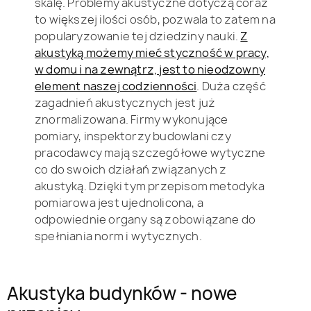
skalę. Problemy akustyczne dotyczą coraz
to większej ilości osób, pozwala to zatem na
popularyzowanie tej dziedziny nauki.
Z
akustyką możemy mieć styczność w pracy,
w domu i na zewnątrz, jest to nieodzowny
element naszej codzienności
. Duża część
zagadnień akustycznych jest już
znormalizowana. Firmy wykonujące
pomiary, inspektorzy budowlani czy
pracodawcy mają szczegółowe wytyczne
co do swoich działań związanych z
akustyką. Dzięki tym przepisom metodyka
pomiarowa jest ujednolicona, a
odpowiednie organy są zobowiązane do
spełniania norm i wytycznych.
Akustyka budynków - nowe