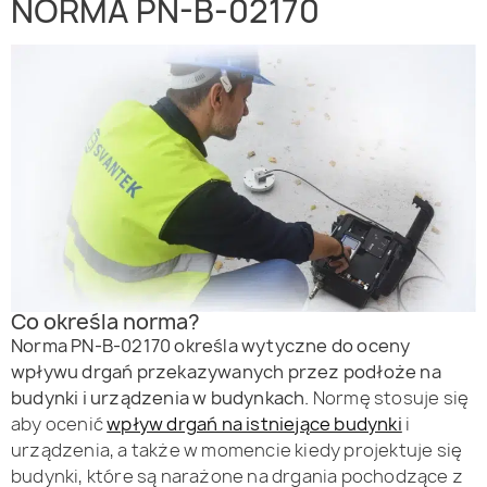
NORMA PN-B-02170
Co określa norma?
Norma PN-B-02170 określa wytyczne do oceny
wpływu drgań przekazywanych przez podłoże na
budynki i urządzenia w budynkach.
Normę stosuje się
aby ocenić
wpływ drgań na istniejące budynki
i
urządzenia, a także w momencie kiedy projektuje się
budynki, które są narażone na drgania pochodzące z