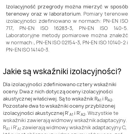
Izolacyjność przegrody można mierzyć w sposób
terenowy oraz w laboratorium.
Pomiary terenowe
izolacyjności zdefiniowano w normach: PN-EN ISO
717, PN-EN ISO 16283-3, PN-EN ISO 140-5.
Laboratoryjne metody pomiarowe można znaleźć
w normach:, PN-EN ISO 02154-3, PN-EN ISO 10140-2 i
PN-EN ISO 14140-3.
Jakie są wskaźniki izolacyjności?
Dla izolacyjności zdefiniowano cztery wskaźniki
oceny. Dwa z nich dotyczą oceny izolacyjności
akustycznej właściwej. Są to wskaźnik R
i R
.
A1
A2
Pozostałe dwa to wskaźniki oceny przybliżonej
izolacyjności akustycznej R’
i R’
.
Wszystkie te
A1
A2
wskaźniki zawierają widmowy wskaźnik adaptacyjny.
R
i R’
zawierają widmowy wskaźnik adaptacyjny C,
A1
A1