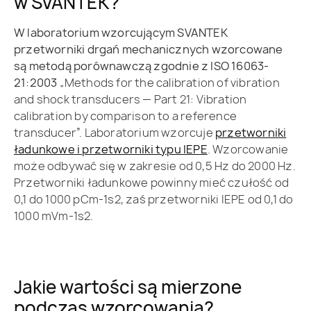
w SVANTEK?
W laboratorium wzorcującym SVANTEK
przetworniki drgań mechanicznych wzorcowane
są metodą porównawczą zgodnie z ISO 16063-
21:2003 „
Methods for the calibration of vibration
and shock transducers — Part 21: Vibration
calibration by comparison to a reference
transducer”. Laboratorium wzorcuje
przetworniki
ładunkowe i przetworniki typu IEPE
. Wzorcowanie
może odbywać się w zakresie od 0,5 Hz do 2000 Hz.
Przetworniki ładunkowe powinny mieć czułość od
0,1 do 1000 pCm-1s2, zaś przetworniki IEPE od 0,1 do
1000 mVm-1s2.
Jakie wartości są mierzone
podczas wzorcowania?