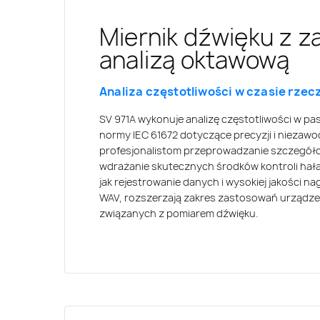
Miernik dźwięku z 
Aplikacja mobilna do
Kompleksowe oprog
analizą oktawową
hałasu
Zintegrowane oprogramowanie sprzę
usprawniają zarządzanie danymi z p
Analiza częstotliwości w czasie rzec
Aplikacja mobilna ułatwia wykonywa
akustycznych.
SV 971A jest wyposażony w zaawansowane o
SV 971A wykonuje analizę częstotliwości w pasm
precyzyjnych pomiarów, rejestrowania danych
normy IEC 61672 dotyczące precyzji i niezawo
Dedykowana aplikacja płynnie łączy się z urz
pomiarów na kartach SD. Oprogramowanie kom
profesjonalistom przeprowadzanie szczegół
interfejs użytkownika i upraszczając sterow
dodatkowo usprawniają analizę danych i rapo
wdrażanie skutecznych środków kontroli hała
lub tabletu. Integracja ta umożliwia obliczenia
jak rejestrowanie danych i wysokiej jakości n
normą ISO 16283 i obsługuje pomiary STIPA.
WAV, rozszerzają zakres zastosowań urządze
związanych z pomiarem dźwięku.