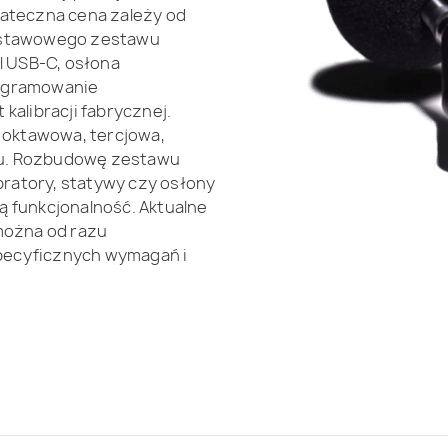
tateczna cena zależy od
odstawowego zestawu
 USB-C, osłona
rogramowanie
kalibracji fabrycznej.
a oktawowa, tercjowa,
su. Rozbudowę zestawu
ibratory, statywy czy osłony
funkcjonalność. Aktualne
można od razu
pecyficznych wymagań i