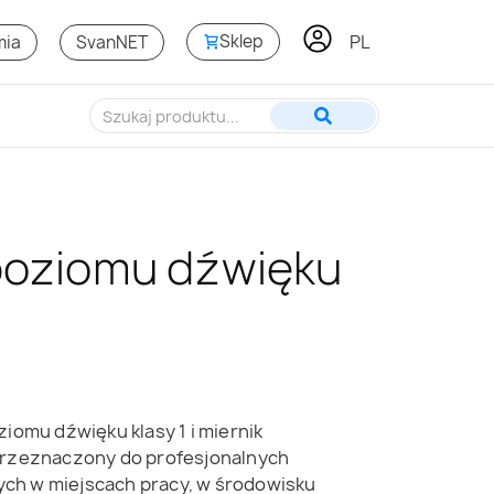
PL
KO
Sklep
mia
SvanNET
poziomu dźwięku
ziomu dźwięku klasy 1 i miernik
 przeznaczony do profesjonalnych
ch w miejscach pracy, w środowisku