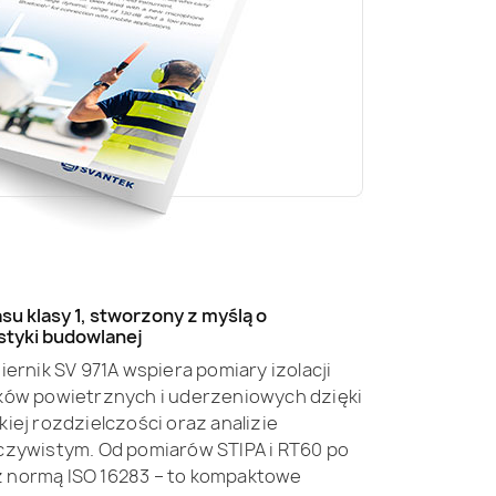
su klasy 1, stworzony z myślą o
styki budowlanej
iernik SV 971A wspiera pomiary izolacji
ęków powietrznych i uderzeniowych dzięki
iej rozdzielczości oraz analizie
czywistym. Od pomiarów STIPA i RT60 po
 normą ISO 16283 – to kompaktowe