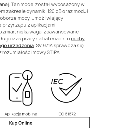
anej.
Ten model został wyposażony w
m zakresie dynamiki 120 dB oraz moduł
poborze mocy, umożliwiający
e przyrządu z aplikacjami
 rozmiar, niska waga, zaawansowane
ługi czas pracy na bateriach to
cechy
ego urządzenia
. SV 971A sprawdza się
 zrozumiałości mowy STIPA.
Aplikacja mobilna
IEC 61672
Kup Online