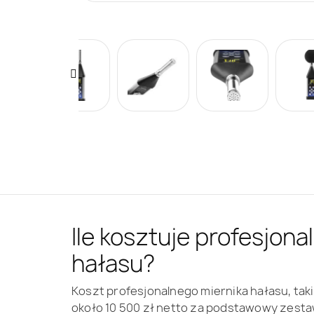
Ile kosztuje profesjona
hałasu?
Koszt profesjonalnego miernika hałasu, taki
około 10 500 zł netto za podstawowy zesta