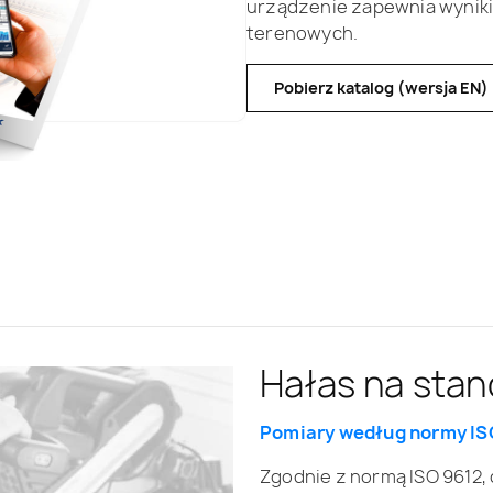
urządzenie zapewnia wyniki
terenowych.
Pobierz katalog (wersja EN)
Pomiary zroz
Hałas na stan
Akustyka bud
STIPA
Pomiary według normy IS
Pomiary według normy IS
Pomiary zrozumiałości m
Zgodnie z normą ISO 9612