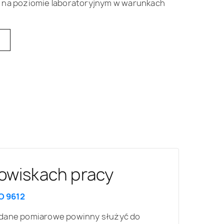
 na poziomie laboratoryjnym w warunkach
umiałości mowy
owiskach pracy
owlana
O 9612
O 16283
owy zgodnie z normą IEC 60268-16
, dane pomiarowe powinny służyć do