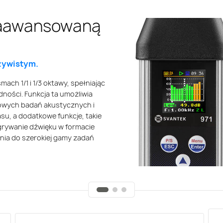
zaawansowaną
 miernika
ramowanie
towe i komputerowe
omiarów.
zywistym.
nie pomiarów
programowanie sprzętowe do
ach 1/1 i 1/3 oktawy, spełniając
 i przechowywania historii
dności. Funkcja ta umożliwia
ądzeniem SV 971A, rozszerzając
puterowe i aplikacja mobilna
owych badań akustycznych i
anie bezpośrednio ze smartfona
rtowanie.
su, a dodatkowe funkcje, takie
 izolacji akustycznej zgodnie z
agrywanie dźwięku w formacie
nia do szerokiej gamy zadań