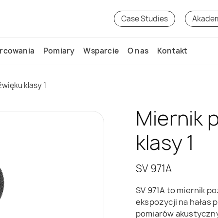
Case Studies
Akade
rcowania
Pomiary
Wsparcie
O nas
Kontakt
więku klasy 1
Miernik 
klasy 1
SV 971A
SV 971A to miernik po
ekspozycji na hałas
pomiarów akustyczny