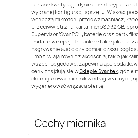
podane kwoty są jedynie orientacyjne, a os
wybranej konfiguracji sprzętu. W skład p
wchodzą mikrofon, przedwzmacniacz, kabel
przeciwwietrzna, karta microSD 32 GB, op
Supervisor/SvanPC+, baterie oraz certyfikat 
Dodatkowe opcje to funkcje takie jak analiz
nagrywanie audio czy pomiar czasu pogło
umożliwiają również akcesoria, takie jak kal
wszechpogodowe, zapewniające dodatkową 
ceny znajdują się w
Sklepie Svantek
, gdzie 
skonfigurować miernik według własnych, s
wygenerować wiążącą ofertę.
Cechy miernika