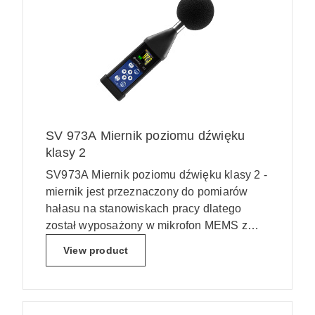
SV 973A Miernik poziomu dźwięku
klasy 2
SV973A Miernik poziomu dźwięku klasy 2 -
miernik jest przeznaczony do pomiarów
hałasu na stanowiskach pracy dlatego
został wyposażony w mikrofon MEMS z
dożywotnią gwarancją. Opcjonalnie
View product
oprogramowanie wewnętrzne SV 973A
można rozszerzyć o zapis sygnału audio,
oktaw i tercji.