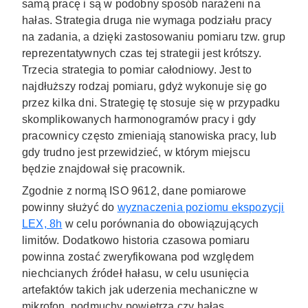
samą pracę i są w podobny sposób narażeni na
hałas. Strategia druga nie wymaga podziału pracy
na zadania, a dzięki zastosowaniu pomiaru tzw. grup
reprezentatywnych czas tej strategii jest krótszy.
Trzecia strategia to pomiar całodniowy. Jest to
najdłuższy rodzaj pomiaru, gdyż wykonuje się go
przez kilka dni. Strategię tę stosuje się w przypadku
skomplikowanych harmonogramów pracy i gdy
pracownicy często zmieniają stanowiska pracy, lub
gdy trudno jest przewidzieć, w którym miejscu
będzie znajdował się pracownik.
Zgodnie z normą ISO 9612, dane pomiarowe
powinny służyć do
wyznaczenia poziomu ekspozycji
LEX, 8h
w celu porównania do obowiązujących
limitów. Dodatkowo historia czasowa pomiaru
powinna zostać zweryfikowana pod względem
niechcianych źródeł hałasu, w celu usunięcia
artefaktów takich jak uderzenia mechaniczne w
mikrofon, podmuchy powietrza czy hałas