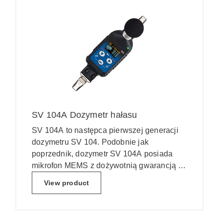
SV 104A Dozymetr hałasu
SV 104A to następca pierwszej generacji
dozymetru SV 104. Podobnie jak
poprzednik, dozymetr SV 104A posiada
mikrofon MEMS z dożywotnią gwarancją z
polepszonym zakresem pomiarowym.
View product
Nową opcją w tej wersji dozymetru jest
komunikacja Bluetooth, która umożliwia
połączenie z aplikacją Asystent na