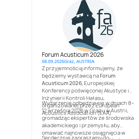
Forum Acusticum 2026
08.09.2026
Graz, AUSTRIA
Z przyjemnością informujemy, że
będziemy wystawcą na
Forum
Acusticum 2026
, Europejskiej
Konferencji poświęconej Akustyce i
Inżynierii Kontroli Hałasu,
Wydarzenie odbędzie się w dniach 8–
organizowanej przez European
12 września 2026 w Grazu w Austrii,
Acoustics Association (EAA).
gromadząc ekspertów ze środowiska
akademickiego i przemysłu, aby
omawiać najnowsze osiągnięcia w
Serdecznie zapraszamy do