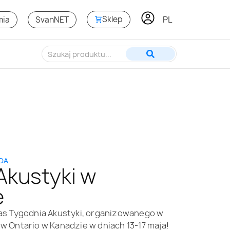
PL
Sklep
mia
SvanNET
DA
Akustyki w
e
as Tygodnia Akustyki, organizowanego w
 Ontario w Kanadzie w dniach 13-17 maja!