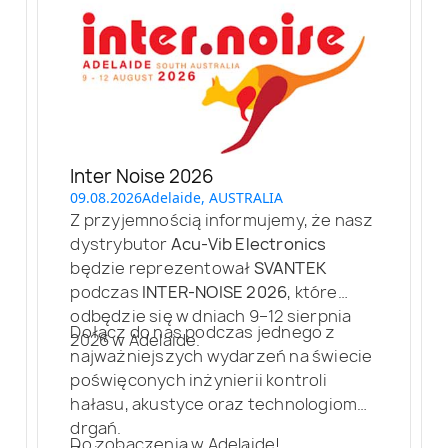
Inter Noise 2026
09.08.2026
Adelaide, AUSTRALIA
Z przyjemnością informujemy, że nasz
dystrybutor
Acu-Vib Electronics
będzie reprezentował
SVANTEK
podczas
INTER-NOISE 2026
, które
odbędzie się w dniach 9–12 sierpnia
Dołącz do nas podczas jednego z
2026 w Adelaide.
najważniejszych wydarzeń na świecie
poświęconych inżynierii kontroli
hałasu, akustyce oraz technologiom
drgań.
Do zobaczenia w Adelaide!