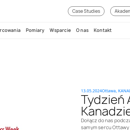
Case Studies
Akade
rcowania
Pomiary
Wsparcie
O nas
Kontakt
13.05.2024
Ottawa, KANA
Tydzień 
Kanadzi
Dołącz do nas podcz
samym sercu Ottawy w