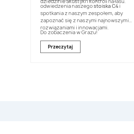
dziedzinie akustyki i kontroli hałasu.
odwiedzenia naszego
stoiska C4
i
spotkania z naszym zespołem, aby
zapoznać się z naszymi najnowszymi
rozwiązaniami i innowacjami.
Do zobaczenia w Grazu!
Przeczytaj