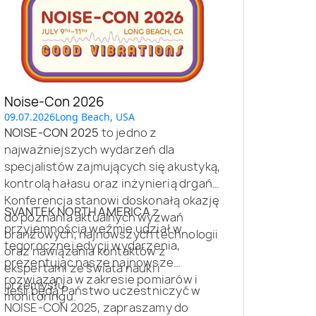
Noise-Con 2026
09.07.2026
Long Beach, USA
NOISE-CON 2025
to jedno z
najważniejszych wydarzeń dla
specjalistów zajmujących się akustyką,
kontrolą hałasu oraz inżynierią drgań.
Konferencja stanowi doskonałą okazję
SVANTEK NORTH AMERICA
z
do poznania aktualnych wyzwań
przyjemnością weźmie udział w
branżowych, najnowszych technologii
tegorocznej edycji wydarzenia,
oraz nawiązania kontaktów z
prezentując nasze najnowsze
ekspertami ze świata nauki i
rozwiązania w zakresie pomiarów i
przemysłu.
Jeśli będą Państwo uczestniczyć w
monitoringu.
NOISE-CON 2025, zapraszamy do