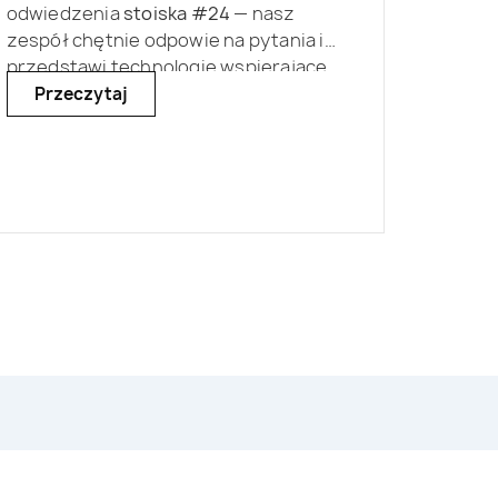
odwiedzenia
stoiska #24
— nasz
zespół chętnie odpowie na pytania i
przedstawi technologie wspierające
realizację projektów związanych z
Przeczytaj
pomiarami hałasu i drgań.