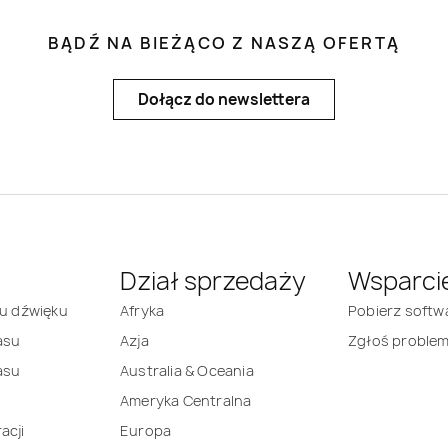
BĄDŹ NA BIEŻĄCO Z NASZĄ OFERTĄ
Dołącz do newslettera
Dział sprzedaży
Wsparci
mu dźwięku
Afryka
Pobierz softw
asu
Azja
Zgłoś proble
asu
Australia & Oceania
Ameryka Centralna
acji
Europa