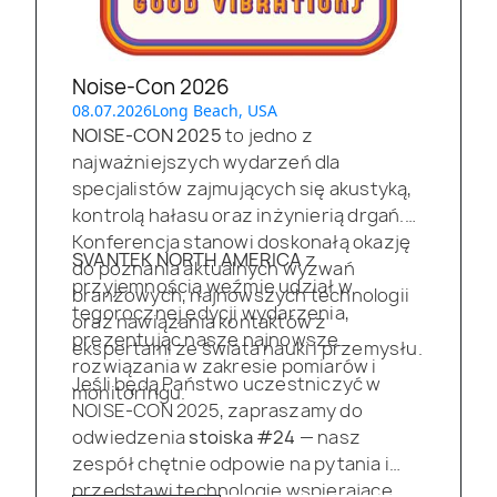
Noise-Con 2026
08.07.2026
Long Beach, USA
NOISE-CON 2025
to jedno z
najważniejszych wydarzeń dla
specjalistów zajmujących się akustyką,
kontrolą hałasu oraz inżynierią drgań.
Konferencja stanowi doskonałą okazję
SVANTEK NORTH AMERICA
z
do poznania aktualnych wyzwań
przyjemnością weźmie udział w
branżowych, najnowszych technologii
tegorocznej edycji wydarzenia,
oraz nawiązania kontaktów z
prezentując nasze najnowsze
ekspertami ze świata nauki i przemysłu.
rozwiązania w zakresie pomiarów i
Jeśli będą Państwo uczestniczyć w
monitoringu.
NOISE-CON 2025, zapraszamy do
odwiedzenia
stoiska #24
— nasz
zespół chętnie odpowie na pytania i
przedstawi technologie wspierające