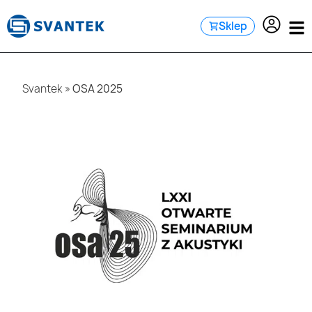
do
treści
Sklep
Svantek
»
OSA 2025