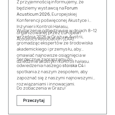
Z przyjemnością informujemy, że
będziemy wystawcą na
Forum
Acusticum 2026
, Europejskiej
Konferencji poświęconej Akustyce i
Inżynierii Kontroli Hałasu,
Wydarzenie odbędzie się w dniach 8–12
organizowanej przez European
września 2026 w Grazu w Austrii,
Acoustics Association (EAA).
gromadząc ekspertów ze środowiska
akademickiego i przemysłu, aby
omawiać najnowsze osiągnięcia w
Serdecznie zapraszamy do
dziedzinie akustyki i kontroli hałasu.
odwiedzenia naszego
stoiska C4
i
spotkania z naszym zespołem, aby
zapoznać się z naszymi najnowszymi
rozwiązaniami i innowacjami.
Do zobaczenia w Grazu!
Przeczytaj