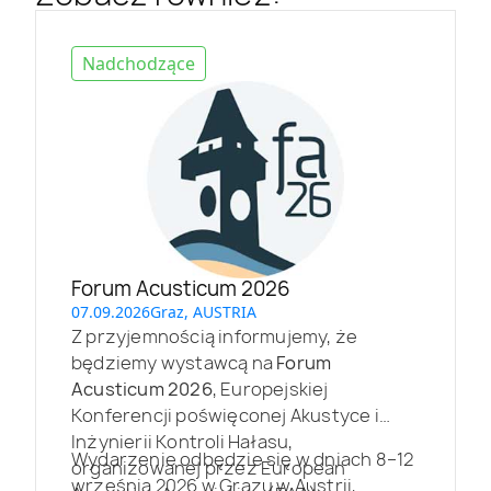
Nadchodzące
Forum Acusticum 2026
07.09.2026
Graz, AUSTRIA
Z przyjemnością informujemy, że
będziemy wystawcą na
Forum
Acusticum 2026
, Europejskiej
Konferencji poświęconej Akustyce i
Inżynierii Kontroli Hałasu,
Wydarzenie odbędzie się w dniach 8–12
organizowanej przez European
września 2026 w Grazu w Austrii,