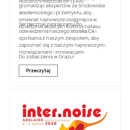
Acoustics Association (EAA).
gromadząc ekspertów ze środowiska
akademickiego i przemysłu, aby
omawiać najnowsze osiągnięcia w
Serdecznie zapraszamy do
dziedzinie akustyki i kontroli hałasu.
odwiedzenia naszego
stoiska C4
i
spotkania z naszym zespołem, aby
zapoznać się z naszymi najnowszymi
rozwiązaniami i innowacjami.
Do zobaczenia w Grazu!
Przeczytaj