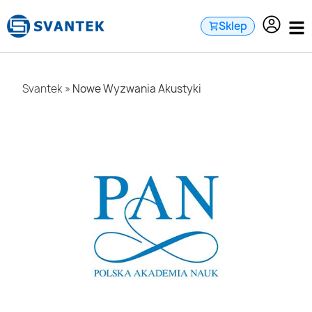
do
treści
Sklep
Svantek
»
Nowe Wyzwania Akustyki