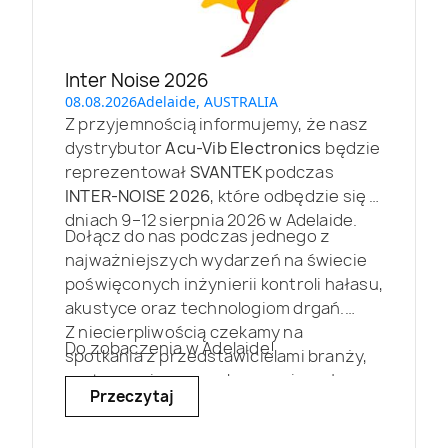
Inter Noise 2026
08.08.2026
Adelaide, AUSTRALIA
Z przyjemnością informujemy, że nasz
dystrybutor
Acu-Vib Electronics
będzie
reprezentował
SVANTEK
podczas
INTER-NOISE 2026
, które odbędzie się w
dniach 9–12 sierpnia 2026 w Adelaide.
Dołącz do nas podczas jednego z
najważniejszych wydarzeń na świecie
poświęconych inżynierii kontroli hałasu,
akustyce oraz technologiom drgań.
Z niecierpliwością czekamy na
Do zobaczenia w Adelaide!
spotkania z przedstawicielami branży,
partnerami oraz naukowcami z całego
Przeczytaj
świata.