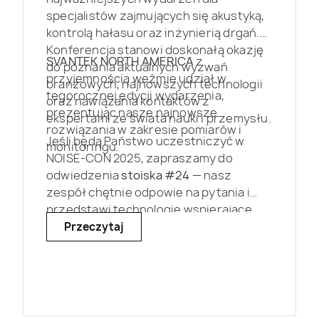
specjalistów zajmujących się akustyką,
kontrolą hałasu oraz inżynierią drgań.
Konferencja stanowi doskonałą okazję
SVANTEK NORTH AMERICA
z
do poznania aktualnych wyzwań
przyjemnością weźmie udział w
branżowych, najnowszych technologii
tegorocznej edycji wydarzenia,
oraz nawiązania kontaktów z
prezentując nasze najnowsze
ekspertami ze świata nauki i przemysłu.
rozwiązania w zakresie pomiarów i
Jeśli będą Państwo uczestniczyć w
monitoringu.
NOISE-CON 2025, zapraszamy do
odwiedzenia
stoiska #24
— nasz
zespół chętnie odpowie na pytania i
przedstawi technologie wspierające
realizację projektów związanych z
Przeczytaj
pomiarami hałasu i drgań.