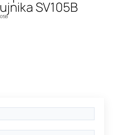
zujnika SV105B
105B