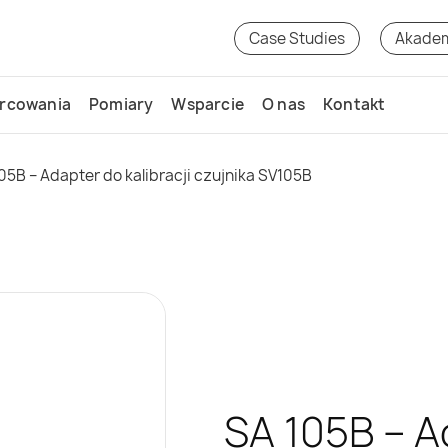
Case Studies
Akade
rcowania
Pomiary
Wsparcie
O nas
Kontakt
05B – Adapter do kalibracji czujnika SV105B
SA 105B – A