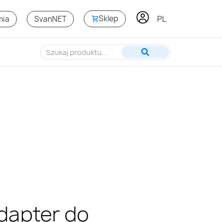
PL
Sklep
mia
SvanNET
dapter do