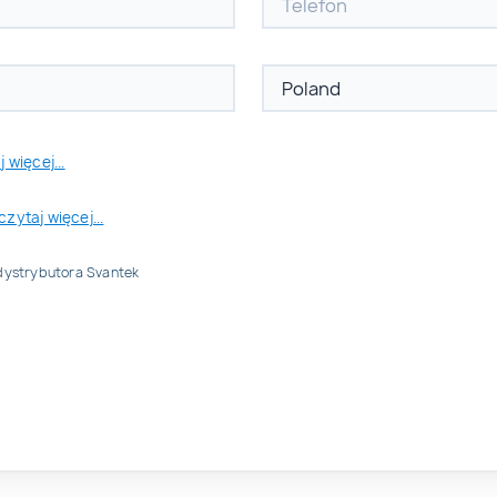
 więcej...
czytaj więcej...
dystrybutora Svantek