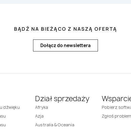
BĄDŹ NA BIEŻĄCO Z NASZĄ OFERTĄ
Dołącz do newslettera
Dział sprzedaży
Wsparci
mu dźwięku
Afryka
Pobierz softw
asu
Azja
Zgłoś proble
asu
Australia & Oceania