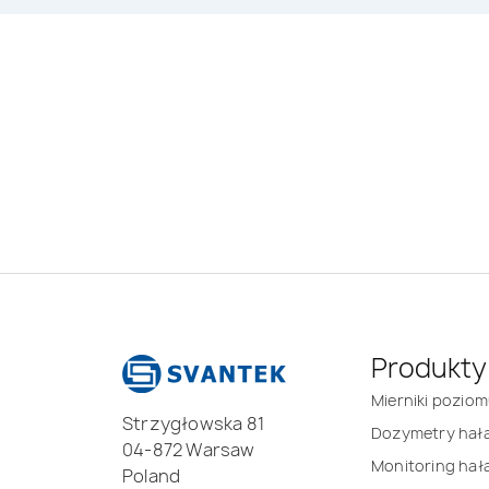
Produkty
Mierniki pozio
Strzygłowska 81
Dozymetry hał
04-872 Warsaw
Monitoring hał
Poland