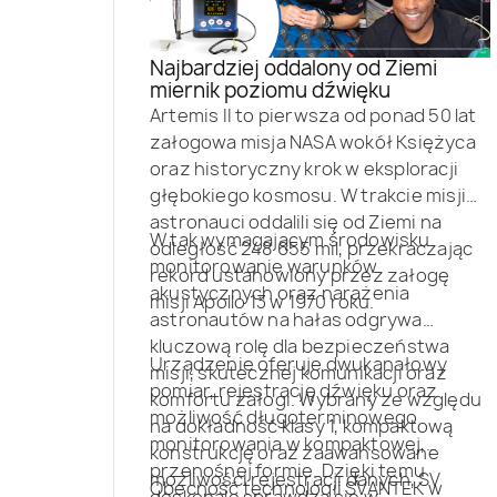
Najbardziej oddalony od Ziemi
miernik poziomu dźwięku
Artemis II to pierwsza od ponad 50 lat
załogowa misja NASA wokół Księżyca
oraz historyczny krok w eksploracji
głębokiego kosmosu. W trakcie misji
astronauci oddalili się od Ziemi na
W tak wymagającym środowisku
odległość 248 655 mil, przekraczając
monitorowanie warunków
rekord ustanowiony przez załogę
akustycznych oraz narażenia
misji Apollo 13 w 1970 roku.
astronautów na hałas odgrywa
kluczową rolę dla bezpieczeństwa
Urządzenie oferuje dwukanałowy
misji, skutecznej komunikacji oraz
pomiar, rejestrację dźwięku oraz
komfortu załogi. Wybrany ze względu
możliwość długoterminowego
na dokładność klasy 1, kompaktową
monitorowania w kompaktowej,
konstrukcję oraz zaawansowane
przenośnej formie. Dzięki temu
możliwości rejestracji danych, SV
Obecność technologii SVANTEK w