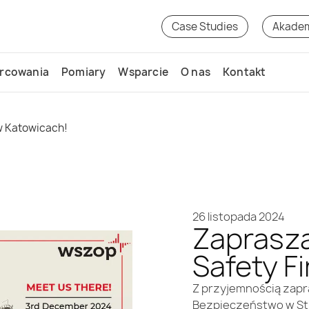
Case Studies
Akade
rcowania
Pomiary
Wsparcie
O nas
Kontakt
 w Katowicach!
26 listopada 2024
Zaprasza
Safety F
Z przyjemnością zapra
Bezpieczeństwo w St