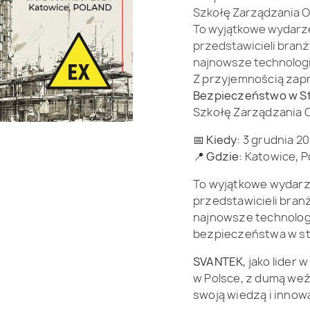
Szkołę Zarządzania O
To wyjątkowe wydarz
przedstawicieli bran
najnowsze technologi
Z przyjemnością za
Bezpieczeństwo w St
Szkołę Zarządzania 
📅
Kiedy:
3 grudnia 2
📍
Gdzie:
Katowice, P
To wyjątkowe wydarz
przedstawicieli bran
najnowsze technologi
bezpieczeństwa w s
SVANTEK
, jako lider
w Polsce, z dumą weź
swoją wiedzą i innow