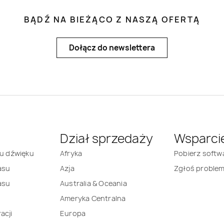
BĄDŹ NA BIEŻĄCO Z NASZĄ OFERTĄ
Dołącz do newslettera
Dział sprzedaży
Wsparci
mu dźwięku
Afryka
Pobierz softw
asu
Azja
Zgłoś proble
asu
Australia & Oceania
Ameryka Centralna
acji
Europa