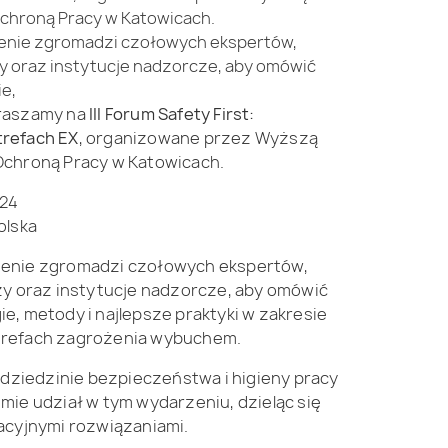
chroną Pracy w Katowicach.
enie zgromadzi czołowych ekspertów,
ży oraz instytucje nadzorcze, aby omówić
e,
praszamy na
III Forum Safety First:
refach EX
, organizowane przez Wyższą
Ochroną Pracy w Katowicach.
024
olska
enie zgromadzi czołowych ekspertów,
ży oraz instytucje nadzorcze, aby omówić
e, metody i najlepsze praktyki w zakresie
trefach zagrożenia wybuchem.
 w dziedzinie bezpieczeństwa i higieny pracy
mie udział w tym wydarzeniu, dzieląc się
acyjnymi rozwiązaniami.