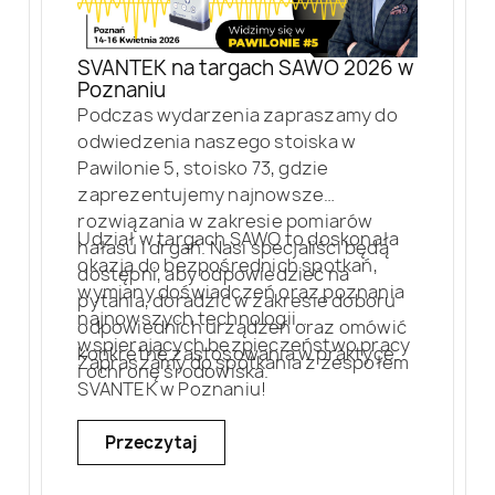
SVANTEK na targach SAWO 2026 w
Poznaniu
Podczas wydarzenia zapraszamy do
odwiedzenia naszego stoiska w
Pawilonie 5, stoisko 73, gdzie
zaprezentujemy najnowsze
rozwiązania w zakresie pomiarów
Udział w targach SAWO to doskonała
hałasu i drgań. Nasi specjaliści będą
okazja do bezpośrednich spotkań,
dostępni, aby odpowiedzieć na
wymiany doświadczeń oraz poznania
pytania, doradzić w zakresie doboru
najnowszych technologii
odpowiednich urządzeń oraz omówić
wspierających bezpieczeństwo pracy
konkretne zastosowania w praktyce.
Zapraszamy do spotkania z zespołem
i ochronę środowiska.
SVANTEK w Poznaniu!
Przeczytaj