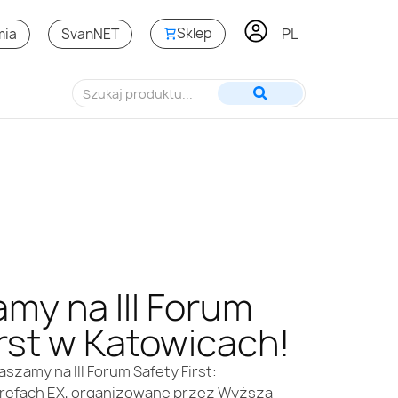
PL
Sklep
mia
SvanNET
my na III Forum
irst w Katowicach!
szamy na III Forum Safety First:
refach EX, organizowane przez Wyższą