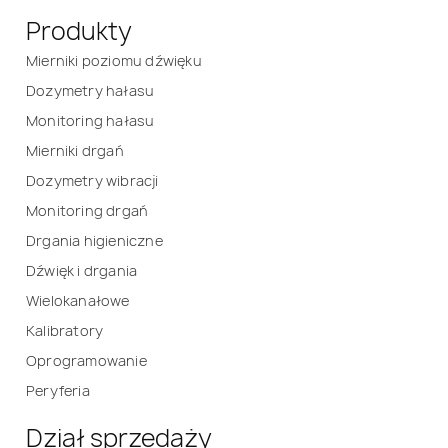
Produkty
Mierniki poziomu dźwięku
Dozymetry hałasu
Monitoring hałasu
Mierniki drgań
Dozymetry wibracji
Monitoring drgań
Drgania higieniczne
Dźwięk i drgania
Wielokanałowe
Kalibratory
Oprogramowanie
Peryferia
Dział sprzedaży