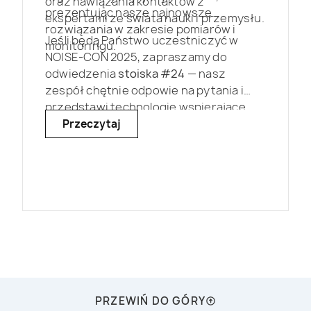
oraz nawiązania kontaktów z
prezentując nasze najnowsze
ekspertami ze świata nauki i przemysłu.
rozwiązania w zakresie pomiarów i
Jeśli będą Państwo uczestniczyć w
monitoringu.
NOISE-CON 2025, zapraszamy do
odwiedzenia
stoiska #24
— nasz
zespół chętnie odpowie na pytania i
przedstawi technologie wspierające
realizację projektów związanych z
Przeczytaj
pomiarami hałasu i drgań.
PRZEWIŃ DO GÓRY