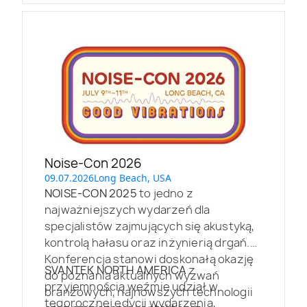
Noise-Con 2026
09.07.2026
Long Beach, USA
NOISE-CON 2025
to jedno z
najważniejszych wydarzeń dla
specjalistów zajmujących się akustyką,
kontrolą hałasu oraz inżynierią drgań.
Konferencja stanowi doskonałą okazję
SVANTEK NORTH AMERICA
z
do poznania aktualnych wyzwań
przyjemnością weźmie udział w
branżowych, najnowszych technologii
tegorocznej edycji wydarzenia,