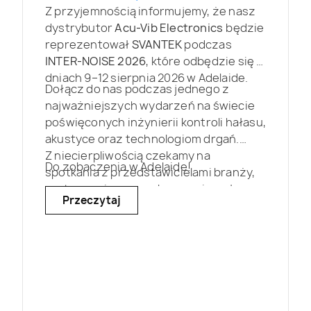
Z przyjemnością informujemy, że nasz
dystrybutor
Acu-Vib Electronics
będzie
reprezentował
SVANTEK
podczas
INTER-NOISE 2026
, które odbędzie się w
dniach 9–12 sierpnia 2026 w Adelaide.
Dołącz do nas podczas jednego z
najważniejszych wydarzeń na świecie
poświęconych inżynierii kontroli hałasu,
akustyce oraz technologiom drgań.
Z niecierpliwością czekamy na
Do zobaczenia w Adelaide!
spotkania z przedstawicielami branży,
partnerami oraz naukowcami z całego
Przeczytaj
świata.