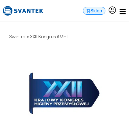
do
treści
Sklep
Svantek
»
XXII Kongres AMHI