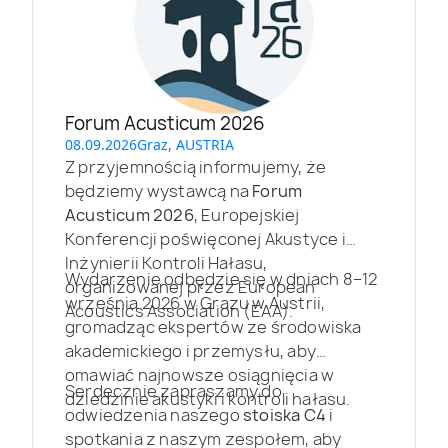
Forum Acusticum 2026
08.09.2026
Graz, AUSTRIA
Z przyjemnością informujemy, że
będziemy wystawcą na
Forum
Acusticum 2026
, Europejskiej
Konferencji poświęconej Akustyce i
Inżynierii Kontroli Hałasu,
Wydarzenie odbędzie się w dniach 8–12
organizowanej przez European
września 2026 w Grazu w Austrii,
Acoustics Association (EAA).
gromadząc ekspertów ze środowiska
akademickiego i przemysłu, aby
omawiać najnowsze osiągnięcia w
Serdecznie zapraszamy do
dziedzinie akustyki i kontroli hałasu.
odwiedzenia naszego
stoiska C4
i
spotkania z naszym zespołem, aby