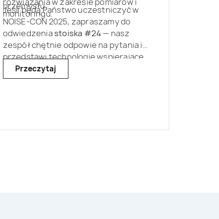
rozwiązania w zakresie pomiarów i
przemysłu.
Jeśli będą Państwo uczestniczyć w
monitoringu.
NOISE-CON 2025, zapraszamy do
odwiedzenia
stoiska #24
— nasz
zespół chętnie odpowie na pytania i
przedstawi technologie wspierające
realizację projektów związanych z
Przeczytaj
pomiarami hałasu i drgań.