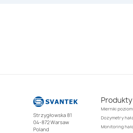
Produkty
Mierniki pozio
Strzygłowska 81
Dozymetry hał
04-872 Warsaw
Monitoring hał
Poland