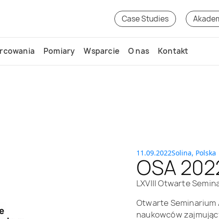
Case Studies
Akade
rcowania
Pomiary
Wsparcie
O nas
Kontakt
11.09.2022
Solina, Polska
OSA 202
LXVIII Otwarte Semin
Otwarte Seminarium A
naukowców zajmujący