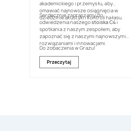
akademickiego i przemysłu, aby
omawiać najnowsze osiągnięcia w
Serdecznie zapraszamy do
dziedzinie akustyki i kontroli hałasu.
odwiedzenia naszego
stoiska C4
i
spotkania z naszym zespołem, aby
zapoznać się z naszymi najnowszymi
rozwiązaniami i innowacjami.
Do zobaczenia w Grazu!
Przeczytaj