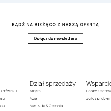
BĄDŹ NA BIEŻĄCO Z NASZĄ OFERTĄ
Dołącz do newslettera
Dział sprzedaży
Wsparci
mu dźwięku
Afryka
Pobierz softw
asu
Azja
Zgłoś proble
asu
Australia & Oceania