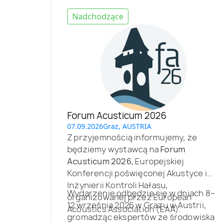
Nadchodzące
Forum Acusticum 2026
07.09.2026
Graz, AUSTRIA
Z przyjemnością informujemy, że
będziemy wystawcą na
Forum
Acusticum 2026
, Europejskiej
Konferencji poświęconej Akustyce i
Inżynierii Kontroli Hałasu,
Wydarzenie odbędzie się w dniach 8–
organizowanej przez European
12 września 2026 w Grazu w Austrii,
Acoustics Association (EAA).
gromadząc ekspertów ze środowiska