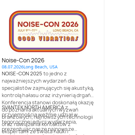
Noise-Con 2026
08.07.2026
Long Beach, USA
NOISE-CON 2025
to jedno z
najważniejszych wydarzeń dla
specjalistów zajmujących się akustyką,
kontrolą hałasu oraz inżynierią drgań.
Konferencja stanowi doskonałą okazję
SVANTEK NORTH AMERICA
z
do poznania aktualnych wyzwań
przyjemnością weźmie udział w
branżowych, najnowszych technologii
tegorocznej edycji wydarzenia,
oraz nawiązania kontaktów z
prezentując nasze najnowsze
ekspertami ze świata nauki i