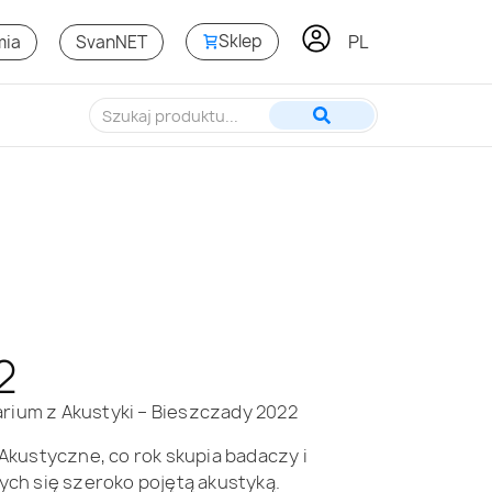
PL
EN
Sklep
mia
SvanNET
2
arium z Akustyki – Bieszczady 2022
kustyczne, co rok skupia badaczy i
ch się szeroko pojętą akustyką.