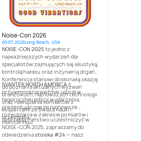
Noise-Con 2026
09.07.2026
Long Beach, USA
NOISE-CON 2025
to jedno z
najważniejszych wydarzeń dla
specjalistów zajmujących się akustyką,
kontrolą hałasu oraz inżynierią drgań.
Konferencja stanowi doskonałą okazję
SVANTEK NORTH AMERICA
z
do poznania aktualnych wyzwań
przyjemnością weźmie udział w
branżowych, najnowszych technologii
tegorocznej edycji wydarzenia,
oraz nawiązania kontaktów z
prezentując nasze najnowsze
ekspertami ze świata nauki i
rozwiązania w zakresie pomiarów i
przemysłu.
Jeśli będą Państwo uczestniczyć w
monitoringu.
NOISE-CON 2025, zapraszamy do
odwiedzenia
stoiska #24
— nasz