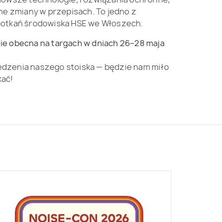
lne zmiany w przepisach. To jedno z
potkań środowiska HSE we Włoszech.
ie obecna na targach w dniach 26–28 maja
dzenia naszego stoiska — będzie nam miło
kać!