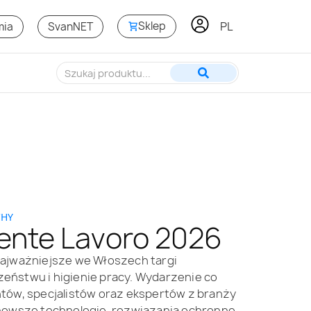
PL
EN
Sklep
mia
SvanNET
CHY
ente Lavoro 2026
ajważniejsze we Włoszech targi
eństwu i higienie pracy. Wydarzenie co
tów, specjalistów oraz ekspertów z branży
nowsze technologie, rozwiązania ochronne,