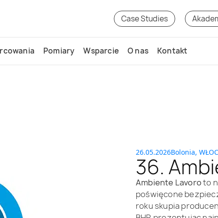
Case Studies
Akade
rcowania
Pomiary
Wsparcie
O nas
Kontakt
26.05.2026
Bolonia, WŁO
36. Ambi
Ambiente Lavoro
to n
poświęcone bezpiecz
roku skupia producen
BHP, prezentując naj