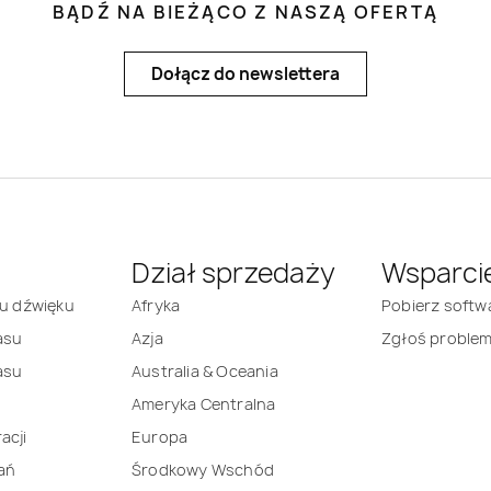
BĄDŹ NA BIEŻĄCO Z NASZĄ OFERTĄ
Dołącz do newslettera
Dział sprzedaży
Wsparci
mu dźwięku
Afryka
Pobierz softw
asu
Azja
Zgłoś proble
asu
Australia & Oceania
Ameryka Centralna
acji
Europa
ań
Środkowy Wschód