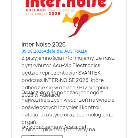
Inter Noise 2026
09.08.2026
Adelaide, AUSTRALIA
Z przyjemnością informujemy, że nasz
dystrybutor
Acu-Vib Electronics
będzie reprezentował
SVANTEK
podczas
INTER-NOISE 2026
, które
odbędzie się w dniach 9–12 sierpnia
Dołącz do nas podczas jednego z
2026 w Adelaide.
najważniejszych wydarzeń na świecie
poświęconych inżynierii kontroli
hałasu, akustyce oraz technologiom
drgań.
Do zobaczenia w Adelaide!
Z niecierpliwością czekamy na
spotkania z przedstawicielami branży,