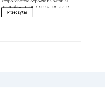
zespół chętnie odpowie na pytania i
przedstawi technologie wspierające
realizację projektów związanych z
Przeczytaj
pomiarami hałasu i drgań.