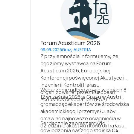
Forum Acusticum 2026
08.09.2026
Graz, AUSTRIA
Z przyjemnością informujemy, że
będziemy wystawcą na
Forum
Acusticum 2026
, Europejskiej
Konferencji poświęconej Akustyce i
Inżynierii Kontroli Hałasu,
Wydarzenie odbędzie się w dniach 8–
organizowanej przez European
12 września 2026 w Grazu w Austrii,
Acoustics Association (EAA).
gromadząc ekspertów ze środowiska
akademickiego i przemysłu, aby
omawiać najnowsze osiągnięcia w
Serdecznie zapraszamy do
dziedzinie akustyki i kontroli hałasu.
odwiedzenia naszego
stoiska C4
i