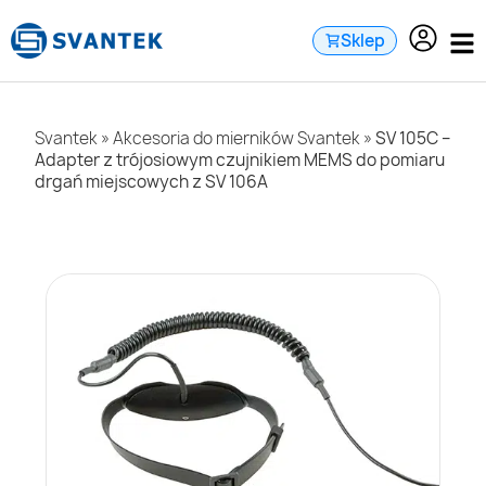
do
treści
Sklep
Svantek
»
Akcesoria do mierników Svantek
»
SV 105C –
Adapter z trójosiowym czujnikiem MEMS do pomiaru
drgań miejscowych z SV 106A