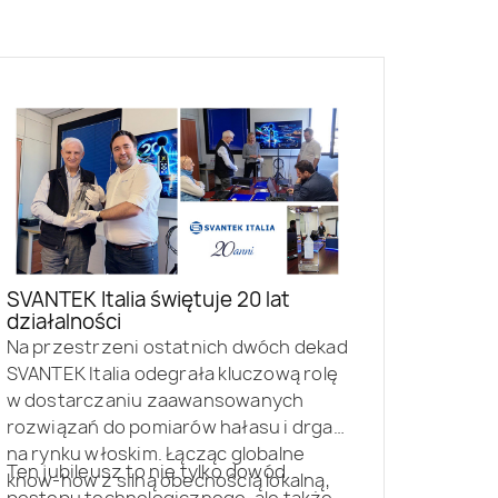
SVANTEK Italia świętuje 20 lat
działalności
Na przestrzeni ostatnich dwóch dekad
SVANTEK Italia odegrała kluczową rolę
w dostarczaniu zaawansowanych
rozwiązań do pomiarów hałasu i drgań
na rynku włoskim. Łącząc globalne
Ten jubileusz to nie tylko dowód
know-how z silną obecnością lokalną,