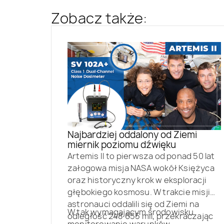
Zobacz także:
Najbardziej oddalony od Ziemi
miernik poziomu dźwięku
Artemis II to pierwsza od ponad 50 lat
załogowa misja NASA wokół Księżyca
oraz historyczny krok w eksploracji
głębokiego kosmosu. W trakcie misji
astronauci oddalili się od Ziemi na
W tak wymagającym środowisku
odległość 248 655 mil, przekraczając