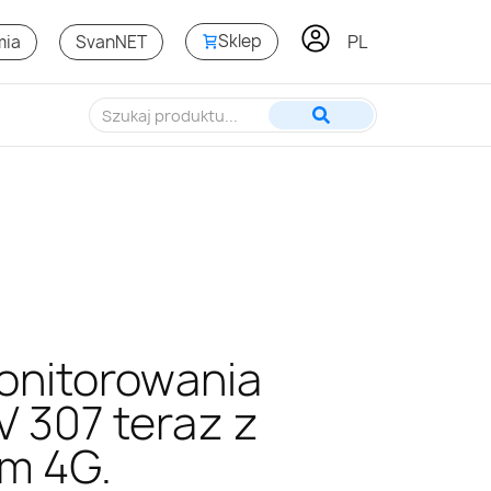
PL
EN
Sklep
mia
SvanNET
onitorowania
V 307 teraz z
m 4G.