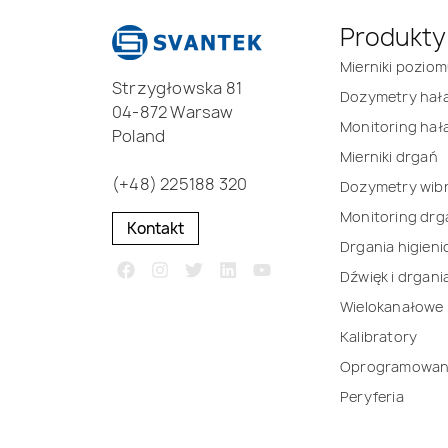
Produkty
Mierniki pozio
Strzygłowska 81
Dozymetry hał
04-872 Warsaw
Monitoring hał
Poland
Mierniki drgań
(+48) 225188 320
Dozymetry wibr
Monitoring drg
Kontakt
Drgania higien
Dźwięk i drgani
Wielokanałowe
Kalibratory
Oprogramowan
Peryferia