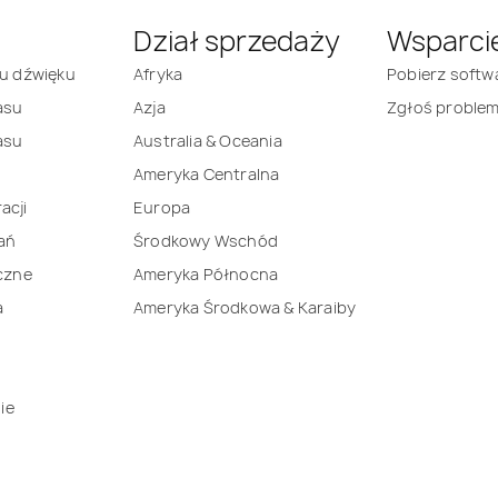
Dział sprzedaży
Wsparci
mu dźwięku
Afryka
Pobierz softw
asu
Azja
Zgłoś proble
asu
Australia & Oceania
Ameryka Centralna
acji
Europa
ań
Środkowy Wschód
iczne
Ameryka Północna
a
Ameryka Środkowa & Karaiby
ie