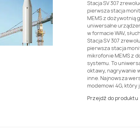
Stacja SV 307 zrewol
pierwsza stacja monit
MEMS z dożywotnią gw
uniwersalne urządzeni
w formacie WAV, słuch
Stacja SV 307 zrewol
pierwsza stacja moni
mikrofonie MEMS z do
systemu. To uniwersal
oktawy, nagrywanie w
inne. Najnowsza wersj
modemowi 4G, który j
Przejdź do produktu