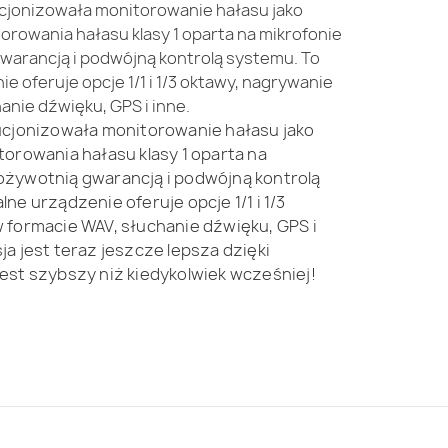
ucjonizowała monitorowanie hałasu jako
orowania hałasu klasy 1 oparta na mikrofonie
arancją i podwójną kontrolą systemu. To
e oferuje opcje 1/1 i 1/3 oktawy, nagrywanie
anie dźwięku, GPS i inne.
ucjonizowała monitorowanie hałasu jako
torowania hałasu klasy 1 oparta na
żywotnią gwarancją i podwójną kontrolą
ne urządzenie oferuje opcje 1/1 i 1/3
 formacie WAV, słuchanie dźwięku, GPS i
a jest teraz jeszcze lepsza dzięki
est szybszy niż kiedykolwiek wcześniej!