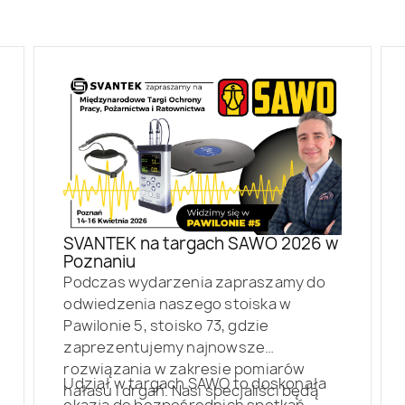
SVANTEK na targach SAWO 2026 w
Poznaniu
Podczas wydarzenia zapraszamy do
odwiedzenia naszego stoiska w
Pawilonie 5, stoisko 73, gdzie
zaprezentujemy najnowsze
rozwiązania w zakresie pomiarów
Udział w targach SAWO to doskonała
hałasu i drgań. Nasi specjaliści będą