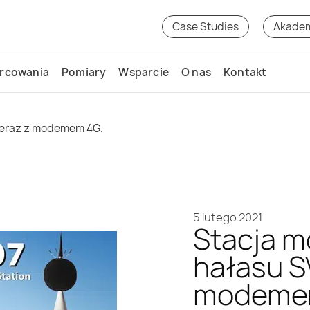
Case Studies
Akade
rcowania
Pomiary
Wsparcie
O nas
Kontakt
 teraz z modemem 4G.
5 lutego 2021
Stacja m
hałasu S
modeme