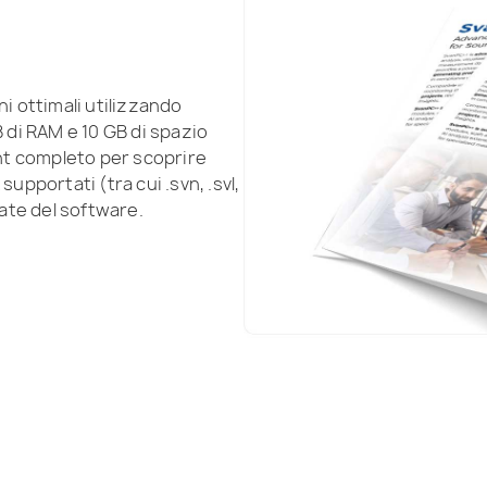
ni ottimali utilizzando
di RAM e 10 GB di spazio
ant completo per scoprire
upportati (tra cui .svn, .svl,
iate del software.