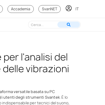
IT
KO
Accademia
SvanNET
per l'analisi del
delle vibrazioni
aforma versatile basata su PC
gli utenti degli strumenti Svantek
. È lo
indispensabile per tecnici del suono,