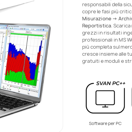
responsabili della si
copre le fasi più crit
Misurazione → Archi
Reportistica
. Scarica
grezzi in risultati ing
professionali in MS 
più completa sul merc
cresce insieme alle 
gratuiti e moduli e st
Software per PC