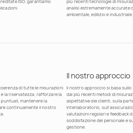
creditate ISO, garantiamo
più recenti tecnologie di misur
plicazioni.
analisi estremamente accurate de
ambientale, edilizio e industriale.
Il nostro approccio
 coerenza di tutte le misurazioni
Il nostro approccio si basa sul
à e la riservatezza, rafforzare la
dai più recenti metodi di misurazi
 e puntuali, mantenere la
aspettative dei clienti, sulla pa
rare continuamente il nostro
interlaboratorio, sull’assicurazi
a.
valutazioni regolari e feedback de
soddisfazione del personale e s
gestione.