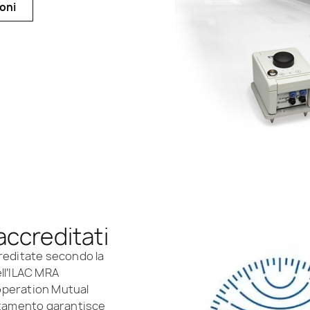
ioni
accreditati
creditate secondo la
ll’ILAC MRA
operation Mutual
tamento garantisce