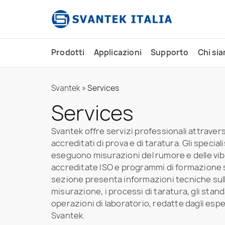
contenuto
Prodotti
Applicazioni
Supporto
Chi si
Svantek
»
Services
Services
Svantek offre servizi professionali attravers
accreditati di prova e di taratura. Gli speciali
eseguono misurazioni del rumore e delle vib
accreditate ISO e programmi di formazione 
sezione presenta informazioni tecniche sull
misurazione, i processi di taratura, gli stand
operazioni di laboratorio, redatte dagli espe
Svantek.