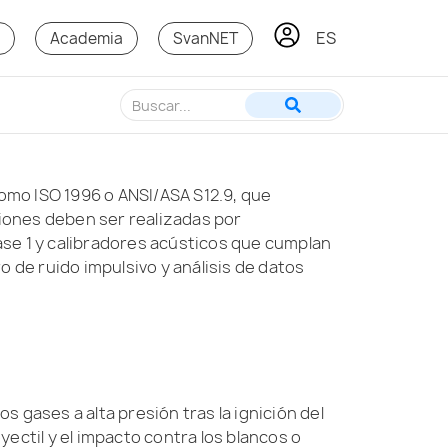
ES
KO
s
Academia
SvanNET
omo ISO 1996 o ANSI/ASA S12.9, que
ciones deben ser realizadas por
se 1 y calibradores acústicos que cumplan
o de ruido impulsivo y análisis de datos
s gases a alta presión tras la ignición del
ectil y el impacto contra los blancos o