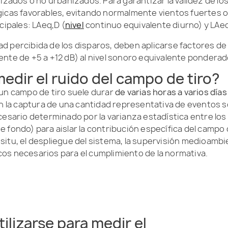
izados o no urbanizados. Para garantizar la validez de lo
icas favorables, evitando normalmente vientos fuertes o 
cipales: LAeq,D (
nivel
continuo equivalente diurno) y LAeq
dad percibida de los disparos, deben aplicarse factores de
nte de +5 a +12 dB) al nivel sonoro equivalente ponderad
edir el ruido del campo de tiro?
un campo de tiro suele durar
de varias horas a varios días
n la captura de una cantidad representativa de eventos s
cesario determinado por la varianza estadística entre l
de fondo) para aislar la contribución específica del campo 
 situ, el despliegue del sistema, la supervisión medioambie
s necesarios para el cumplimiento de la normativa.
lizarse para medir el