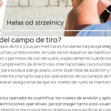
 del campo de tiro?
ampos de tiro y sus perímetros es fundamental para
proteg
uchas jurisdicciones, el ruido de los disparos se clasific
es o permisos de uso del suelo, especialmente cuando lo
cumplimiento de directrices internacionales reconocidas
 para la salud a largo plazo, como la pérdida de audición y
mienta vital tanto para los operadores de los campos de
esean asegurarse de que los niveles de ruido se mantienen
los operadores cuantificar los niveles de emisión y aplic
restricciones operativas, para proteger tanto a los usua
ndiente proporciona datos objetivos para verificar el cum