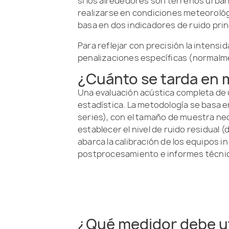
si los alrededores son terrenos urban
realizarse en condiciones meteorológ
basa en dos indicadores de ruido prin
Para reflejar con precisión la intensi
penalizaciones específicas (normalme
¿Cuánto se tarda en m
Una evaluación acústica completa de 
estadística. La metodología se basa e
series), con el tamaño de muestra ne
establecer el nivel de ruido residual (
abarca la calibración de los equipos in
postprocesamiento e informes técnico
¿Qué medidor debe uti