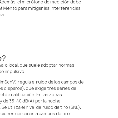
. Además, el micrófono de medición debe
tiviento para mitigar las interferencias
ma.
o?
al o local, que suele adoptar normas
do impulsivo.
BImSchV) regula el ruido de los campos de
los disparos), que exige tres series de
 de calificación. En las zonas
 y de 35-40 dB(A) por la noche.
e utiliza el nivel de ruido de tiro (SNL),
aciones cercanas a campos de tiro