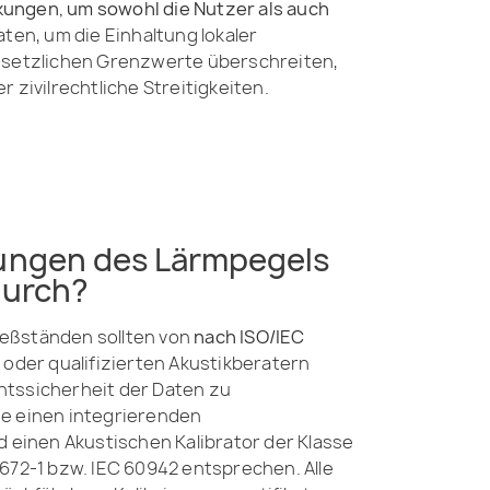
kungen, um sowohl die Nutzer als auch
en, um die Einhaltung lokaler
esetzlichen Grenzwerte überschreiten,
ivilrechtliche Streitigkeiten.
ungen des Lärmpegels
durch?
eßständen sollten von
nach ISO/IEC
n
oder qualifizierten Akustikberatern
tssicherheit der Daten zu
e einen integrierenden
d einen Akustischen Kalibrator der Klasse
672-1 bzw. IEC 60942 entsprechen. Alle