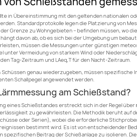
rm von Schießständen gemes
llte in Übereinstimmung mit den geltenden nationalen od
den. Standardprotokolle legen die Platzierung von Messp
n der Grenze zu Wohngebieten – befinden müssen, wo die
 hängt davon ab, ob es sich bei der Umgebung um bebau
ährleisten, müssen die Messungen unter günstigen mete
gel unter Vermeidung von starkem Wind oder Niederschläg
 den Tag-Zeitraum und LAeq,T für den Nacht-Zeitraum.
Schüssen genau wiederzugeben, müssen spezifische Imp
lenten Schallpegel angewendet werden.
e Lärmmessung am Schießstand?
ng eines Schießstandes erstreckt sich in der Regel über
verlässigkeit zu gewährleisten. Die Methodik beruht auf 
schüsse oder Serien), wobei die erforderliche Stichprobe
eignissen bestimmt wird. Es ist von entscheidender Be
 spezifischen Beitrag der Schießanlage zu isolieren. D