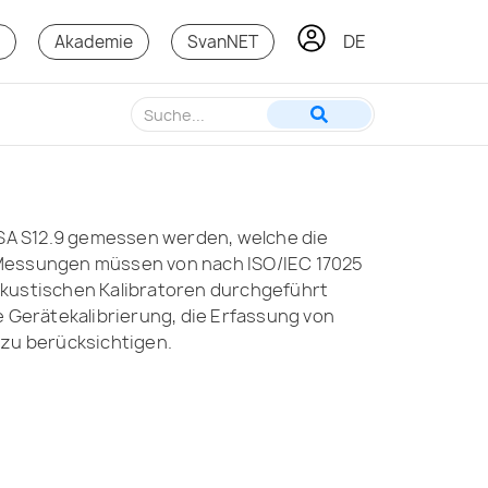
DE
KO
s
Akademie
SvanNET
SA S12.9 gemessen werden, welche die
 Messungen müssen von nach ISO/IEC 17025
akustischen Kalibratoren durchgeführt
 Gerätekalibrierung, die Erfassung von
 zu berücksichtigen.