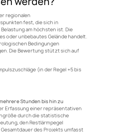
sen werden?
er regionalen
unkten fest, die sich in
 Belastung am höchsten ist. Die
tes oder unbebautes Gelände handelt.
orologischen Bedingungen
en. Die Bewertung stützt sich auf
ulszuschläge (in der Regel +5 bis
mehrere Stunden bis hin zu
der Erfassung einer repräsentativen
ngröße durch die statistische
deutung, den Restlärmpegel
ie Gesamtdauer des Projekts umfasst