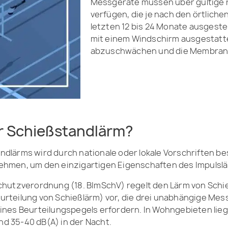
Messgeräte müssen über gültige r
verfügen, die je nach den örtliche
letzten 12 bis 24 Monate ausgest
mit einem Windschirm ausgestatt
abzuschwächen und die Membran 
r Schießstandlärm?
lärms wird durch nationale oder lokale Vorschriften best
ehmen, um den einzigartigen Eigenschaften des Impulsl
chutzverordnung (18. BImSchV) regelt den Lärm von Sch
Beurteilung von Schießlärm) vor, die drei unabhängige M
nes Beurteilungspegels erfordern. In Wohngebieten lieg
nd 35-40 dB(A) in der Nacht.