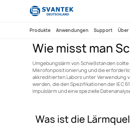
Inhalt
springen
Produkte
Anwendungen
Support
Über
Wie misst man S
Umgebungslärm von Schießständen sollte 
Mikrofonpositionierung und die erforder
akkreditierten Labors unter Verwendung v
werden, die den Spezifikationen der IEC 6
Impulslärm und eine spezielle Datenanalys
Was ist die Lärmque