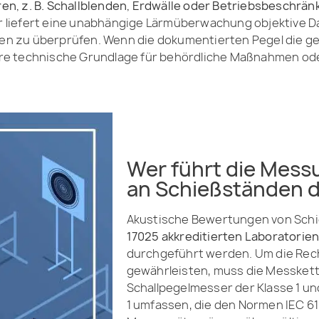
n, z. B. Schallblenden, Erdwälle oder Betriebsbeschrän
r liefert eine unabhängige Lärmüberwachung objektive Dat
n zu überprüfen. Wenn die dokumentierten Pegel die g
e technische Grundlage für behördliche Maßnahmen oder z
Wer führt die Mess
an Schießständen 
Akustische Bewertungen von Schi
17025 akkreditierten Laboratorie
durchgeführt werden. Um die Rech
gewährleisten, muss die Messkett
Schallpegelmesser der Klasse 1 un
1 umfassen, die den Normen IEC 61