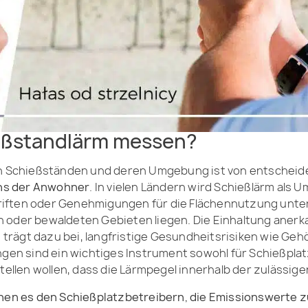
eßstandlärm messen?
 Schießständen und deren Umgebung ist von entscheid
ns der Anwohner
. In vielen Ländern wird Schießlärm als
riften oder Genehmigungen für die Flächennutzung unte
oder bewaldeten Gebieten liegen. Die Einhaltung anerkann
trägt dazu bei, langfristige Gesundheitsrisiken wie Geh
n sind ein wichtiges Instrument sowohl für Schießplatzb
rstellen wollen, dass die Lärmpegel innerhalb der zuläss
n es den Schießplatzbetreibern, die Emissionswerte zu