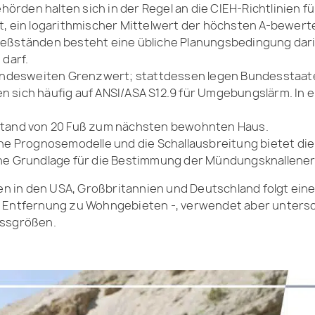
Behörden halten sich in der Regel an die CIEH-Richtlinien
, ein logarithmischer Mittelwert der höchsten A-bewerte
eßständen besteht eine übliche Planungsbedingung darin
 darf.
bundesweiten Grenzwert; stattdessen legen Bundesstaate
sich häufig auf ANSI/ASA S12.9 für Umgebungslärm. In e
stand von 20 Fuß zum nächsten bewohnten Haus.
ine Prognosemodelle und die Schallausbreitung bietet die
he Grundlage für die Bestimmung der Mündungsknallenerg
in den USA, Großbritannien und Deutschland folgt einer 
r Entfernung zu Wohngebieten -, verwendet aber untersc
ssgrößen.