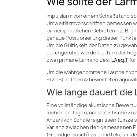
Wie sollte der Lä
Impulslärm von einem Schießstand so
Umweltlärmvorschriften gemessen wer
lärmempfindlichen Gebieten – z. B. a
genaue Positionierung dieser Punkte
Um die Gültigkeit der Daten zu gew
durchgeführt werden, d. h. in der Re
zwei primäre Lärmindizes:
LAeq,T
für
Um die wahrgenommene Lautheit von 
+12 dB) auf den A-bewerteten äquiva
Wie lange dauert di
Eine vollständige akustische Bewertu
mehreren Tagen
, um statistische Zu
Anzahl von Schallereignissen (Einzel
Varianz zwischen den gemessenen Er
(Fremdgeräusch) zu ermitteln, um den