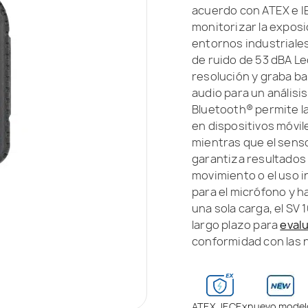
acuerdo con ATEX e IE
monitorizar la exposi
entornos industriales
de ruido de 53 dBA Leq
resolución y graba ba
audio para un análisi
Bluetooth® permite la
en dispositivos móvil
mientras que el senso
garantiza resultados 
movimiento o el uso i
para el micrófono y 
una sola carga, el SV 
largo plazo para
evalu
conformidad con las 
ATEX, IECEx
nuevo model