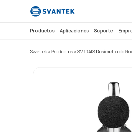
contenido
Productos
Aplicaciones
Soporte
Empr
Svantek
»
Productos
»
SV 104IS Dosímetro de Ru