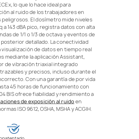
CEx, lo que lo hace ideal para
ción al ruido de los trabajadores en
 peligrosos. El dosímetro mide niveles
 a 143 dBA pico, registra datos con alta
ndas de 1/1 o 1/3 de octava y eventos de
s posterior detallado. La conectividad
 visualización de datos en tiempo real
es mediante la aplicación Assistant,
r de vibración triaxial integrado
trazables y precisos, incluso durante el
ncorrecto. Con una garantía de por vida
hasta 45 horas de funcionamiento con
104 BIS ofrece fiabilidad y rendimiento a
aciones de exposición al ruido
en
normas ISO 9612, OSHA, MSHA y ACGIH.
o
patentado