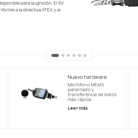
 de 8 GB y una transmisión de
disponible para la ignición. El SV
ación de audio se sincroniza con
istorial temporal de resultados
 acoplamiento completamente
forme a la directiva ATEX y al
e y reproducirse en un software
egistro simultáneos se guarda
o.
dos los resultados de
Nuevo hardware
Micrófono MEMS
patentado y
transferencia de datos
más rápida
Leer más