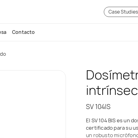
Case Studie
esa
Contacto
ido
Dosímetr
intrínse
SV 104IS
El SV 104 BIS es un d
certificado para su u
un robusto micrófon