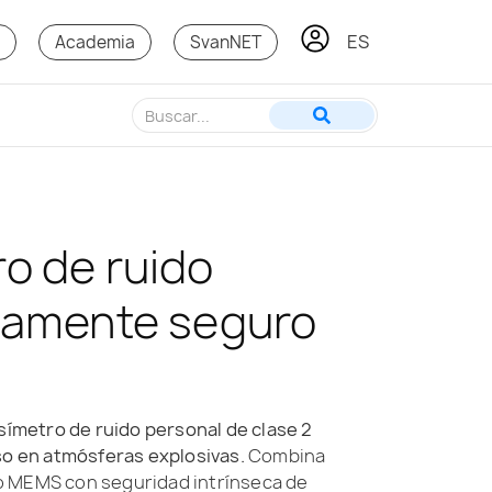
ES
KO
s
Academia
SvanNET
o de ruido
camente seguro
osímetro de ruido personal de clase 2
so en atmósferas explosivas.
Combina
o MEMS con seguridad intrínseca de