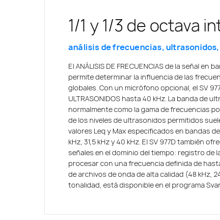
1/1 y 1/3 de octava 
Comunicación a dist
Sonómetro y de anal
análisis de frecuencias, ultrasonidos,
vibraciones clase 1
Interfaz Bluetooth® para aplicacione
El ANÁLISIS DE FRECUENCIAS de la señal en ban
Precisión conforme a la norma IEC 61
permite determinar la influencia de las frecuen
La interfaz Bluetooth® integrada en el sonóme
globales. Con un micrófono opcional, el SV 977
aplicación para smartphone, amplía las capa
El sonómetro SV 977 cumple las especificaci
ULTRASONIDOS hasta 40 kHz. La banda de ult
las funciones que ofrecen los smartphones. 
según la norma IEC 61672-1:2013. El sonómetro
normalmente como la gama de frecuencias por 
ayuda al usuario a previsualizar los resultado
desmontable y un micrófono omnidireccional d
de los niveles de ultrasonidos permitidos sue
tiempo-historia, así como valores numéricos. 
norma IEC61094-4. El amplio rango de funcion
valores Leq y Max especificados en bandas de 
dispositivo móvil facilita la visualización de vi
norma IEC 61672 comienza a partir de 23 dBA. 
kHz, 31,5 kHz y 40 kHz. El SV 977D también ofr
análisis de 1/3 de octava. Para la acústica de ed
temperaturas comprendidas entre -10 °C y 50
señales en el dominio del tiempo: registro de 
smartphone ayuda al usuario a calcular el ais
61672, la clase de rendimiento de un sonómet
procesar con una frecuencia definida de hast
norma ISO 16283. Los resultados del aislamien
periódicas conforme a la norma IEC 61672-3.
de archivos de onda de alta calidad (48 kHz, 24
pantalla y en forma de informe conforme a los 
tonalidad, está disponible en el programa Sv