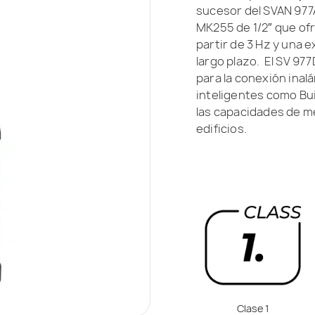
sucesor del SVAN 977
MK255 de 1/2″ que of
partir de 3 Hz y una e
largo plazo. El SV 97
para la conexión inal
inteligentes como Bui
las capacidades de me
edificios.
Clase 1