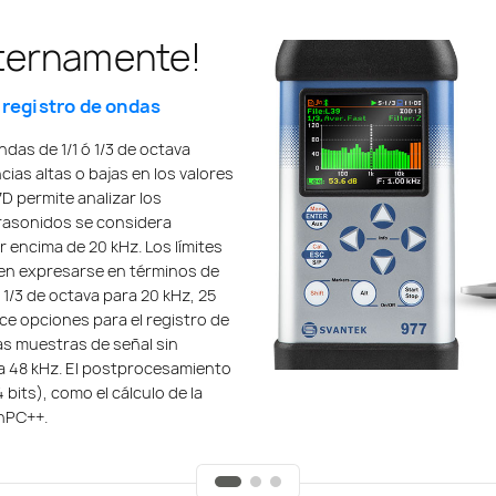
internamente!
ancia
izador de
 registro de ondas
s móviles
das de 1/1 ó 1/3 de octava
672-1:2013
cias altas o bajas en los valores
tro SV 977, junto con la
D permite analizar los
cidades de medición con todas
ones de clase para sonómetros
rasonidos se considera
La aplicación para smartphone
 utiliza un preamplificador
encima de 20 kHz. Los límites
s en forma de gráficos de
e alta calidad que cumple la
len expresarse en términos de
El tamaño de la pantalla de un
amiento lineal conforme a la
1/3 de octava para 20 kHz, 25
stas del espectro, como el
El medidor funciona a
ece opciones para el registro de
ificios, la aplicación para
 °C. Conforme a la norma IEC
las muestras de señal sin
lamiento de acuerdo con la
ro puede verificarse en pruebas
a 48 kHz. El postprocesamiento
to acústico se presentan en la
 bits), como el cálculo de la
requisitos de la norma ISO.
anPC++.