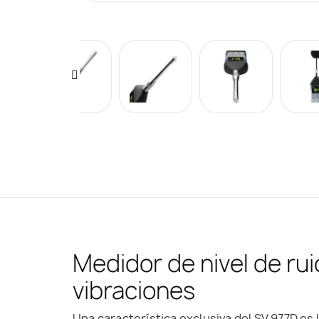
Medidor de nivel de rui
vibraciones
Una característica exclusiva del SV 977D es