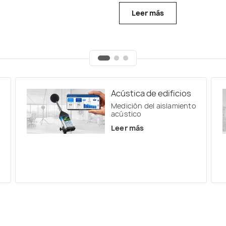
presión ambiental o las pre
Leer más
Leer más
Acústica de edificios
Medición del aislamiento
acústico
Leer más