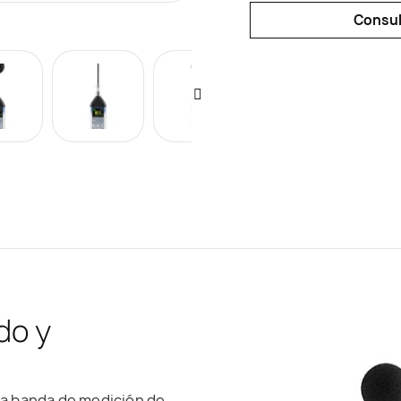
Consult
do y
 la banda de medición de