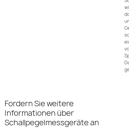
S
w
d
u
G
sc
e
vo
S
D
g
Fordern Sie weitere
Informationen über
Schallpegelmessgeräte an