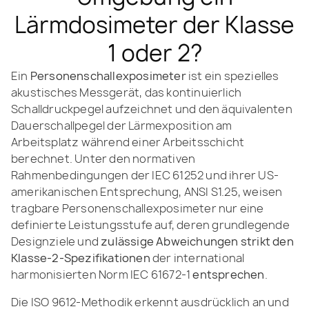
Lärmdosimeter der Klasse
1 oder 2?
Ein
Personenschallexposimeter
ist ein spezielles
akustisches Messgerät, das kontinuierlich
Schalldruckpegel aufzeichnet und den äquivalenten
Dauerschallpegel der Lärmexposition am
Arbeitsplatz während einer Arbeitsschicht
berechnet. Unter den normativen
Rahmenbedingungen der IEC 61252 und ihrer US-
amerikanischen Entsprechung, ANSI S1.25, weisen
tragbare Personenschallexposimeter nur eine
definierte Leistungsstufe auf, deren grundlegende
Designziele und
zulässige Abweichungen strikt den
Klasse-2-Spezifikationen
der international
harmonisierten Norm IEC 61672-1
entsprechen
.
Die ISO 9612-Methodik erkennt ausdrücklich an und