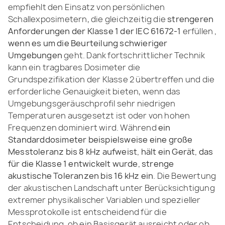
empfiehlt den Einsatz von persönlichen
Schallexposimetern, die gleichzeitig die
strengeren
Anforderungen der Klasse 1 der IEC 61672-1
erfüllen
,
wenn es um die Beurteilung schwieriger
Umgebungen
geht. Dank fortschrittlicher Technik
kann ein tragbares Dosimeter die
Grundspezifikation der Klasse 2 übertreffen und die
erforderliche Genauigkeit bieten, wenn das
Umgebungsgeräuschprofil sehr niedrigen
Temperaturen ausgesetzt ist oder von hohen
Frequenzen dominiert wird. Während
ein
Standarddosimeter beispielsweise eine große
Messtoleranz bis 8 kHz aufweist, hält ein Gerät, das
für die Klasse 1 entwickelt wurde, strenge
akustische Toleranzen bis 16 kHz ein
. Die Bewertung
der akustischen Landschaft unter Berücksichtigung
extremer physikalischer Variablen und spezieller
Messprotokolle ist entscheidend für die
Entscheidung, ob ein Basisgerät ausreicht oder ob