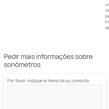
u
cl
p
f
de
Pedir mais informações sobre
sonómetros
Por favor, indique el tema de su consulta: