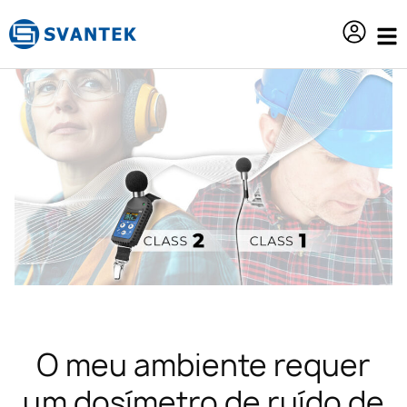
o
conteúdo
O meu ambiente requer
um dosímetro de ruído de