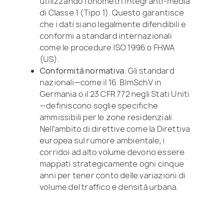
utilizzando fonometri integranti-media
di Classe 1 (Tipo 1). Questo garantisce
che i dati siano legalmente difendibili e
conformi a standard internazionali
come le procedure ISO 1996 o FHWA
(US).
Conformità normativa
: Gli standard
nazionali—come il 16. BImSchV in
Germania o il 23 CFR 772 negli Stati Uniti
—definiscono soglie specifiche
ammissibili per le zone residenziali.
Nell’ambito di direttive come la Direttiva
europea sul rumore ambientale, i
corridoi ad alto volume devono essere
mappati strategicamente ogni cinque
anni per tener conto delle variazioni di
volume del traffico e densità urbana.