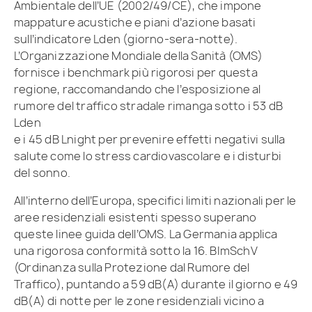
Ambientale dell’UE (2002/49/CE), che impone
mappature acustiche e piani d’azione basati
sull’indicatore Lden (giorno-sera-notte).
L’Organizzazione Mondiale della Sanità (OMS)
fornisce i benchmark più rigorosi per questa
regione, raccomandando che l’esposizione al
rumore del traffico stradale rimanga sotto i 53 dB
Lden
e i 45 dB Lnight per prevenire effetti negativi sulla
salute come lo stress cardiovascolare e i disturbi
del sonno.
All’interno dell’Europa, specifici limiti nazionali per le
aree residenziali esistenti spesso superano
queste linee guida dell’OMS. La Germania applica
una rigorosa conformità sotto la 16. BImSchV
(Ordinanza sulla Protezione dal Rumore del
Traffico), puntando a 59 dB(A) durante il giorno e 49
dB(A) di notte per le zone residenziali vicino a