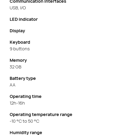
Communication Interfaces
USB, I/O
LED indicator
Display
Keyboard
9 buttons
Memory
32 GB
Battery type
AA
Operating time
12h-16h
Operating temperature range
-10 °C to 50 °C
Humidity range