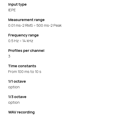
Input type
IEPE
Measurement range
0.01 ms-2 RMS ÷ 500 ms-2 Peak
Frequency range
0.5 Hz ÷ 14 kHz
Profiles per channel
3
Time constants
From 100 ms to 10 s
1/1 octave
option
1/3 octave
option
WAV recording