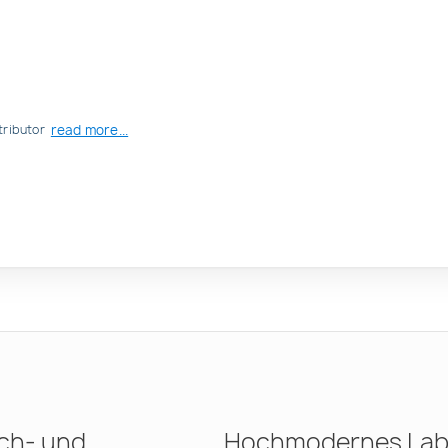
read more...
tributor
ch- und
Hochmodernes Lab