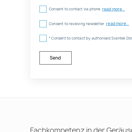
read more...
Consent to contact via phone
read more...
Consent to receiving newsletter
* Consent to contact by authorised Svantek Dis
Fachkompetenz in der Geräus