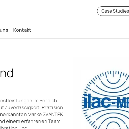
Case Studie
 uns
Kontakt
und
enstleistungen im Bereich
f Zuverlässigkeit, Präzision
t anerkannten Marke SVANTEK
und einem erfahrenen Team
Vibration und