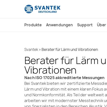
Inhalt
springen
Produkte
Anwendungen
Support
Über
Svantek
»
Berater für Lärm und Vibrationen
Berater für Lärm 
Vibrationen
Nach ISO 17025 akkreditierte Messungen
Bei Svantek bieten wir zertifizierte Messdi
Lärm und Vibration mit einem klaren Fokus au
und Normkonformität. Als Teil der weltwei
arbeiten wir mit modernster Messtechnik 
von Spezialisten in den Bereichen Akustik, 