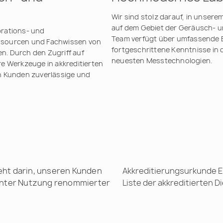
Wir sind stolz darauf, in unser
auf dem Gebiet der Geräusch- u
brations- und
Team verfügt über umfassende E
ssourcen und Fachwissen von
fortgeschrittene Kenntnisse in d
en. Durch den Zugriff auf
neuesten Messtechnologien.
e Werkzeuge in akkreditierten
ren Kunden zuverlässige und
ht darin, unseren Kunden
Akkreditierungsurkunde 
unter Nutzung renommierter
Liste der akkreditierten D