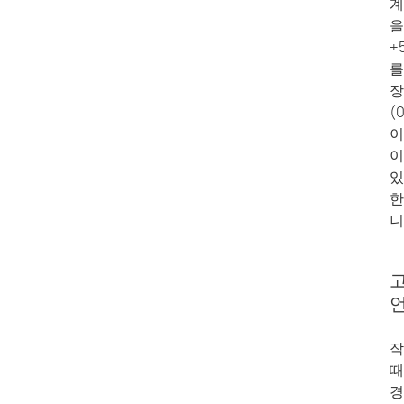
계
을
+
를
(
이
이
있
한
니
고
작
때
경