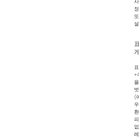
사
정
또
설
표
게
표
+
을
벗
(
우
환
피
없
레