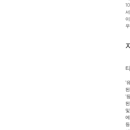
1
서
이
우
타
‘
된
‘
된
및
에
등