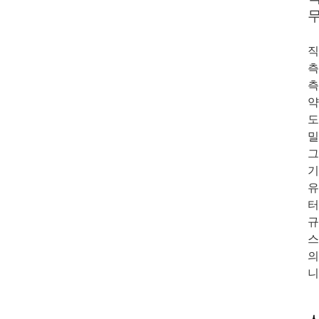
직
측
측
약
도
밀
기
터
규
스
의
니