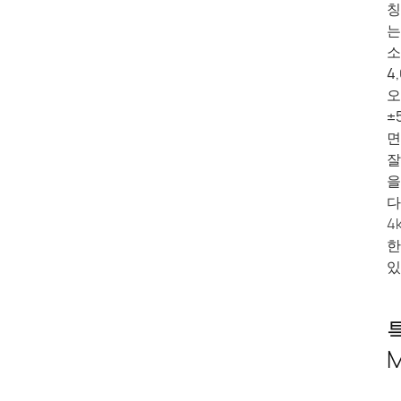
칭
는
소
4
오
±
면
잘
을
다
4
한
있
특