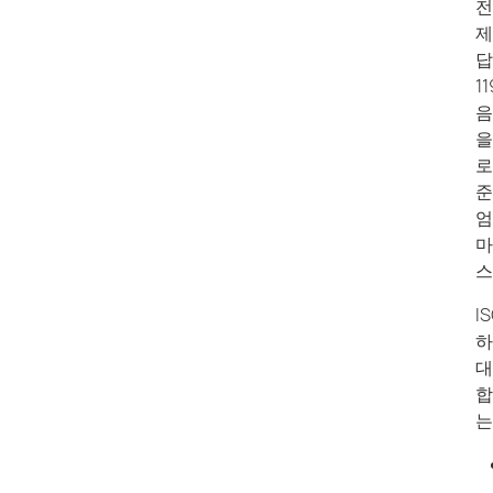
전
제
답
1
음
을
로
준
엄
마
스
I
하
대
합
는