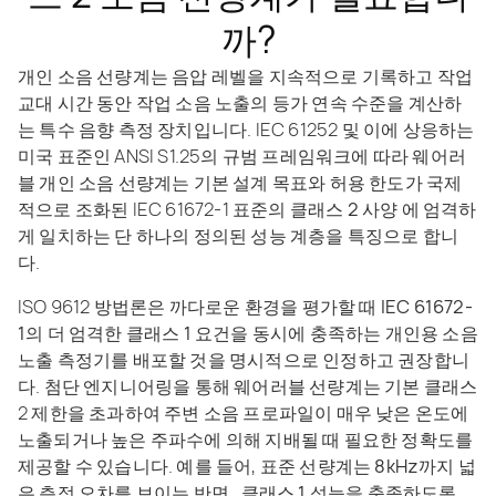
까?
개인 소음 선량계는
음압 레벨을 지속적으로 기록하고 작업
교대 시간 동안 작업 소음 노출의 등가 연속 수준을 계산하
는 특수 음향 측정 장치입니다. IEC 61252 및 이에 상응하는
미국 표준인 ANSI S1.25의 규범 프레임워크에 따라 웨어러
블 개인 소음 선량계는 기본 설계 목표와
허용 한도가
국제
적으로 조화된 IEC 61672-1 표준의
클래스 2 사양
에
엄격하
게 일치하는
단 하나의 정의된 성능 계층을 특징으로 합니
다.
ISO 9612 방법론은
까다로운 환경을 평가할 때 IEC 61672-
1의 더 엄격한 클래스 1 요건을
동시에 충족하는 개인용 소음
노출 측정기를 배포할 것을 명시적으로 인정하고 권장합니
다. 첨단 엔지니어링을 통해 웨어러블 선량계는 기본 클래스
2 제한을 초과하여 주변 소음 프로파일이 매우 낮은 온도에
노출되거나 높은 주파수에 의해 지배될 때 필요한 정확도를
제공할 수 있습니다. 예를 들어,
표준 선량계는 8kHz까지 넓
은 측정 오차를 보이는
반면
, 클래스 1 성능을 충족하도록