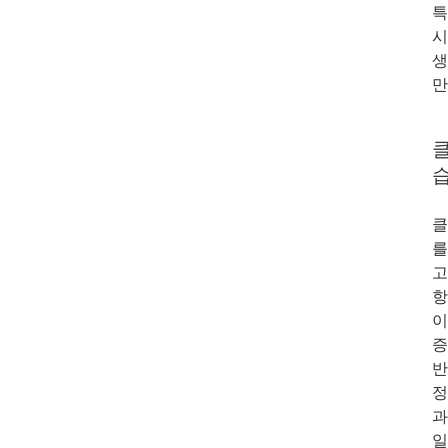
특
시
만
클
클
를
고
항
이
증
반
정
과
일