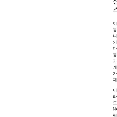
이
동
니
되
다
동
가
계
가
제
이
라
도
N
력