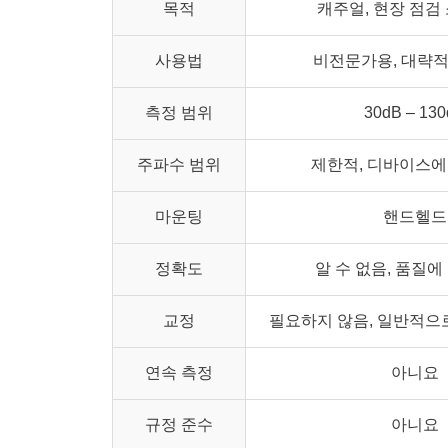
목적
캐주얼, 현장 점검
사용법
비전문가용, 대략
측정 범위
30dB – 13
주파수 범위
제한적, 디바이스에
마운팅
핸드헬드
정확도
알 수 없음, 품질에
교정
필요하지 않음, 일반적으
연속 측정
아니요
규정 준수
아니요