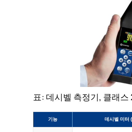
표: 데시벨 측정기, 클래스
기능
데시벨 미터 (