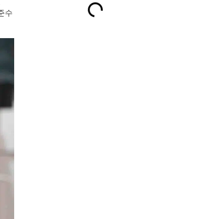
벨
 준수