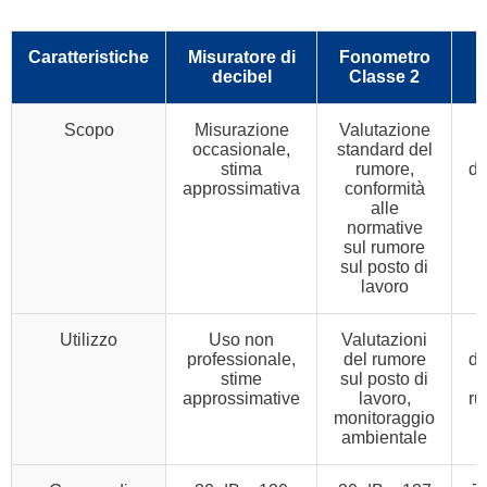
Caratteristiche
Misuratore di
Fonometro
decibel
Classe 2
Scopo
Misurazione
Valutazione
occasionale,
standard del
stima
rumore,
de
approssimativa
conformità
alle
normative
sul rumore
sul posto di
lavoro
Utilizzo
Uso non
Valutazioni
professionale,
del rumore
de
stime
sul posto di
approssimative
lavoro,
ru
monitoraggio
t
ambientale