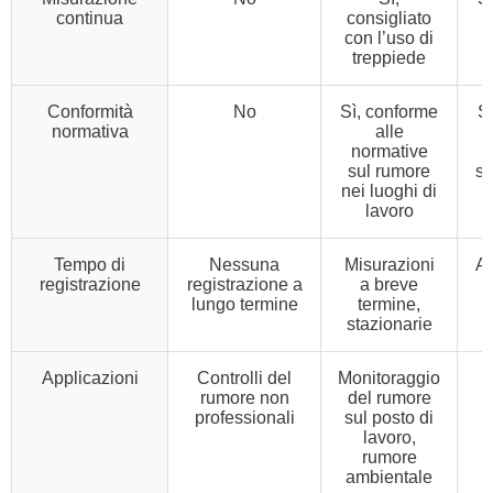
continua
consigliato
l
con l’uso di
treppiede
Conformità
No
Sì, conforme
Sì
normativa
alle
normative
a
sul rumore
su
nei luoghi di
lavoro
Tempo di
Nessuna
Misurazioni
A 
registrazione
registrazione a
a breve
lungo termine
termine,
stazionarie
Applicazioni
Controlli del
Monitoraggio
rumore non
del rumore
professionali
sul posto di
lavoro,
rumore
ambientale