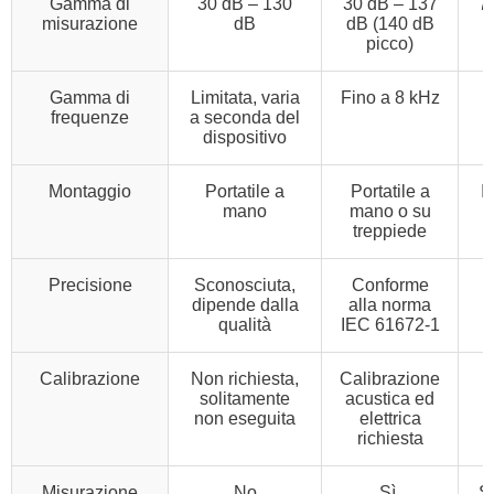
Gamma di
30 dB – 130
30 dB – 137
7
misurazione
dB
dB (140 dB
(
picco)
Gamma di
Limitata, varia
Fino a 8 kHz
frequenze
a seconda del
dispositivo
Montaggio
Portatile a
Portatile a
I
mano
mano o su
treppiede
Precisione
Sconosciuta,
Conforme
C
dipende dalla
alla norma
qualità
IEC 61672-1
Calibrazione
Non richiesta,
Calibrazione
solitamente
acustica ed
non eseguita
elettrica
richiesta
Misurazione
No
Sì,
Sì