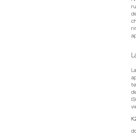
ru
d
ch
r
ap
L
La
ap
te
d
I
vi
K
do