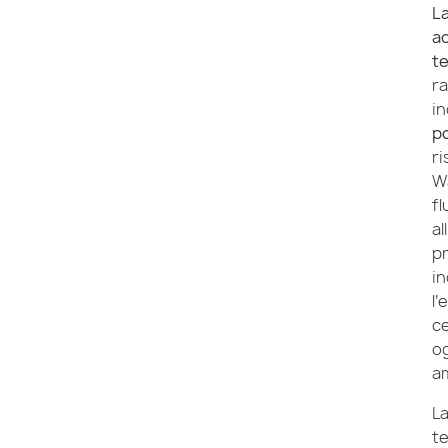
L
ac
t
r
in
p
ri
Wa
fl
al
p
in
l’
ce
og
am
La
t