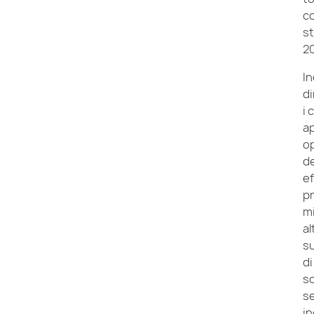
co
st
2
In
di
i 
a
op
de
ef
p
mi
al
s
di
so
se
in