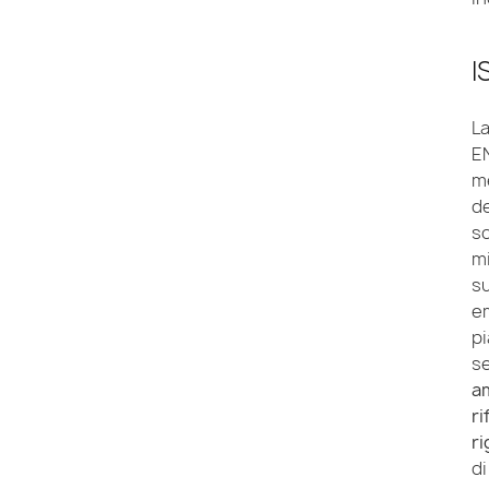
I
La
EN
me
de
s
m
su
em
pi
se
am
r
r
di