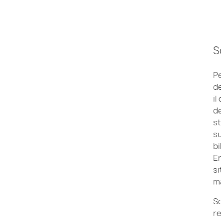
S
Pe
de
il
de
st
su
bi
En
si
m
S
re