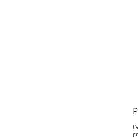
P
Pe
p