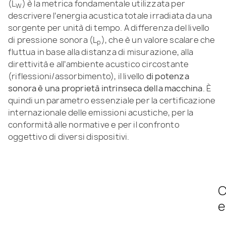
(L
) è la metrica fondamentale utilizzata per
W
descrivere l’energia acustica totale irradiata da una
sorgente per unità di tempo. A differenza del livello
di pressione sonora (L
), che è un valore scalare che
p
fluttua in base alla distanza di misurazione, alla
direttività e all’ambiente acustico circostante
(riflessioni/assorbimento), il livello
di potenza
sonora è una proprietà intrinseca della macchina
. È
quindi un parametro essenziale per la certificazione
internazionale delle emissioni acustiche, per la
conformità alle normative e per il confronto
oggettivo di diversi dispositivi.
C
e