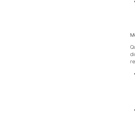
Me
Qu
di
re