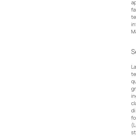
ap
fa
te
in
M
S
La
te
qu
gr
in
cl
di
fo
(L
st