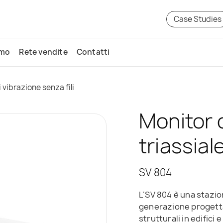
Case Studies
amo
Rete vendite
Contatti
 vibrazione senza fili
Monitor d
triassiale
SV 804
L
‘SV 804 è una stazio
generazione progettat
strutturali in edifici