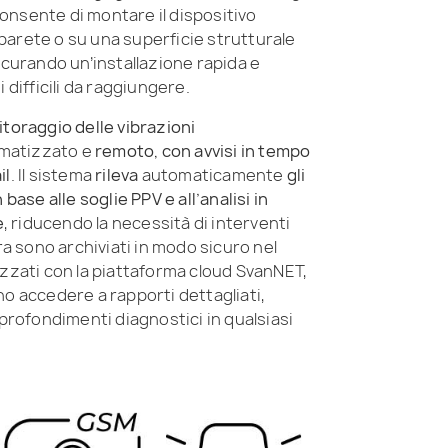
nsente di montare il dispositivo
arete o su una superficie strutturale
icurando un’installazione rapida e
 difficili da raggiungere.
toraggio delle vibrazioni
matizzato e
remoto, con avvisi in tempo
il
. Il sistema
rileva
automaticamente
gli
 base alle soglie PPV e all’analisi in
e
, riducendo la necessità di interventi
ura sono archiviati in modo sicuro nel
izzati con la piattaforma cloud SvanNET,
no accedere a rapporti dettagliati,
pprofondimenti diagnostici in qualsiasi