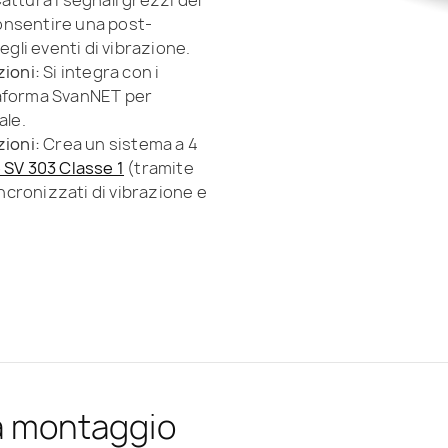
onsentire una post-
egli eventi di vibrazione.
zioni:
Si integra con i
taforma SvanNET per
ale.
zioni:
Crea un sistema a 4
 SV 303 Classe 1
(tramite
incronizzati di vibrazione e
a montaggio
tizzato del
onomo a lungo
ta
e diagnostica
ato di