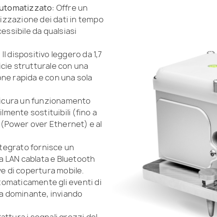
utomatizzato:
Offre un
zzazione dei dati in tempo
essibile da qualsiasi
:
Il dispositivo leggero da 1,7
cie strutturale con una
ne rapida e con una sola
icura un funzionamento
lmente sostituibili (fino a
E (Power over Ethernet) e al
egrato fornisce un
 LAN cablata e Bluetooth
ve di copertura mobile.
tomaticamente gli eventi di
za dominante, inviando
attura i segnali grezzi del