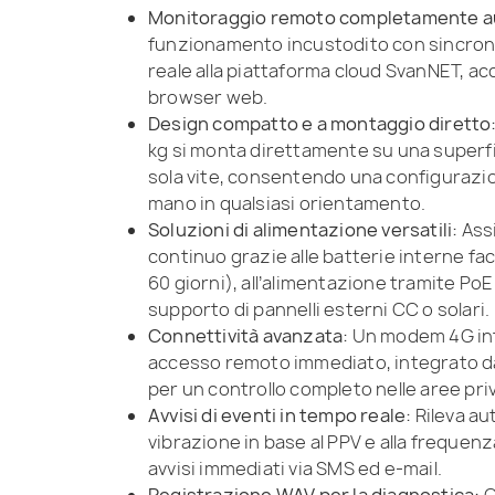
Monitoraggio remoto completamente a
funzionamento incustodito con sincroni
reale alla piattaforma cloud SvanNET, acc
browser web.
Design compatto e a montaggio diretto
kg si monta direttamente su una superfi
sola vite, consentendo una configurazio
mano in qualsiasi orientamento.
Soluzioni di alimentazione versatili:
Ass
continuo grazie alle batterie interne faci
60 giorni), all’alimentazione tramite Po
supporto di pannelli esterni CC o solari.
Connettività avanzata:
Un modem 4G int
accesso remoto immediato, integrato da
per un controllo completo nelle aree pri
Avvisi di eventi in tempo reale:
Rileva au
vibrazione in base al PPV e alla frequen
avvisi immediati via SMS ed e-mail.
Registrazione WAV per la diagnostica:
C