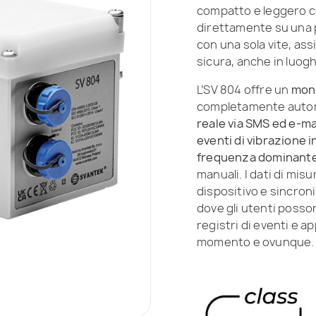
compatto e leggero co
direttamente su una p
con una sola vite, ass
sicura, anche in luoghi
L’SV 804 offre un
moni
completamente auto
reale via SMS ed e-ma
eventi di vibrazione in
frequenza dominant
manuali. I dati di mis
dispositivo e sincron
dove gli utenti posso
registri di eventi e a
momento e ovunque.