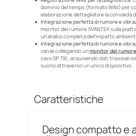
dominio del tempo (formato WAV) per c
elaborazione dettagliata e la convalida d
Integrazione perfetta di rumore e vibra
monitor del rumore SVANTEK sulla piat
un’analisi completa dell’impatto ambient
Integrazione perfetta di rumore e vibra
canali collegando un
monitor del rumore
cavo SP 79), acquisendo dati triassiali s
suono attraverso un unico dispositivo.
Caratteristiche
Design compatto e 
Monitoraggio automa
Funzionamento aut
Connettività avanza
Classe 1 Precisione 
Monitoraggio combin