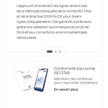
géométries complexes
Connectez-vous en toute transparence aux
L'appli suit strictement les lignes directrices
compteurs Svantek de classe 1 et de classe 2
Qu'il s'agisse d'une surface hémisphérique ou
de la méthode d'enquête de la norme ISO 3746
via Bluetooth pour une acquisition en temps
parallélépipédique, l'interface vous guide pas
et de la directive 2000/14/CE pour divers
réel sur iOS et Android. Générez et partagez
à pas dans le positionnement du Microphone.
types d'équipements. Elle garantit la précision
immédiatement des rapports conformes à la
Le logiciel calcule automatiquement les
grâce à la validation automatique du bruit de
norme ISO, avec tous les calculs et facteurs
surfaces et gère les cycles de test
fond et aux corrections environnementales
de correction.
spécifiques à chaque machine.
nécessaires.
Conformité à la norme
ISO 3746
Résultats de confiance
pour machines d'extérieur
En savoir plus