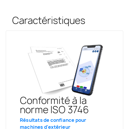
Caractéristiques
Conformité à la
Assistant de
Connectivité sans fil
norme ISO 3746
mesure guidée
Données instantanées des
Résultats de confiance pour
instruments Svantek
Configuration sans effort pour les
machines d'extérieur