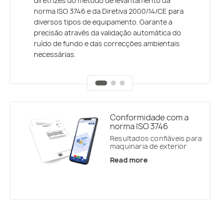
diretrizes do método de levantamento da
paralelepipédica, a interface guia-o passo a
Svantek Classe 1 e Classe 2 via Bluetooth para
norma ISO 3746 e da Diretiva 2000/14/CE para
passo através do posicionamento do
aquisição em tempo real no iOS e Android.
diversos tipos de equipamento. Garante a
Microfone. O software calcula
Gere e partilhe imediatamente relatórios em
precisão através da validação automática do
automaticamente as áreas de superfície e
conformidade com a norma ISO, completos
ruído de fundo e das correcções ambientais
gere ciclos de teste específicos para cada
com todos os cálculos e factores de
necessárias.
máquina.
correção.
Conformidade com a
norma ISO 3746
Resultados confiáveis para
maquinaria de exterior
Read more