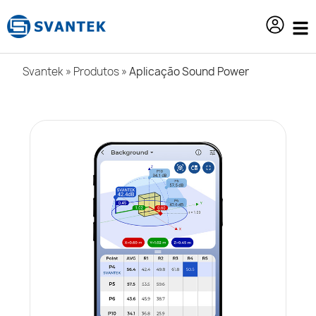
o
conteúdo
Svantek
»
Produtos
»
Aplicação Sound Power