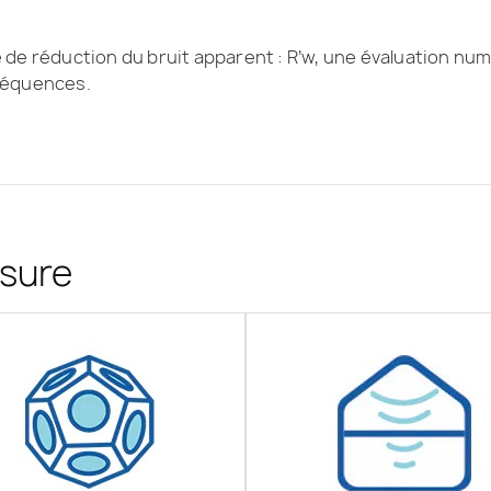
é de réduction du bruit apparent : R’w, une évaluation num
fréquences.
esure