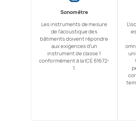
Sonomètre
Les instruments de mesure
L’is
de l’acoustique des
es
bâtiments doivent répondre
aux exigences d’un
omni
instrument de classe 1
un
conformément à la ICE 61672-
1.
p
cor
tem