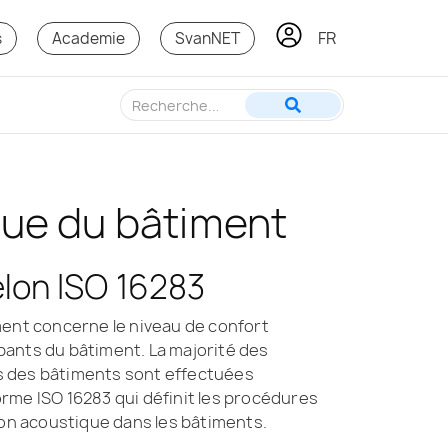
FR
KO
s
Academie
SvanNET
ue du bâtiment
lon ISO 16283
ment concerne le niveau de confort
ants du bâtiment. La majorité des
 des bâtiments sont effectuées
rme ISO 16283 qui définit les procédures
ion acoustique dans les bâtiments.