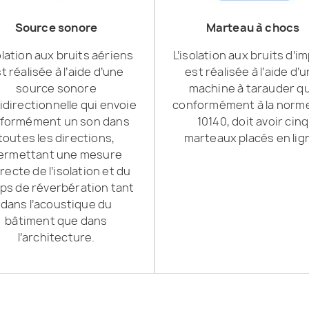
Source sonore
Marteau à chocs
olation aux bruits aériens
L’isolation aux bruits d’i
t réalisée à l’aide d’une
est réalisée à l’aide d’
source sonore
machine à tarauder qu
directionnelle qui envoie
conformément à la norm
iformément un son dans
10140, doit avoir cinq
toutes les directions,
marteaux placés en lig
ermettant une mesure
recte de l’isolation et du
ps de réverbération tant
dans l’acoustique du
bâtiment que dans
l’architecture.