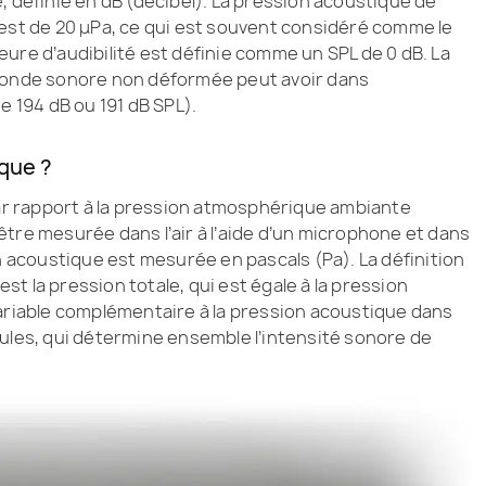
, définie en dB (décibel). La pression acoustique de
 est de 20 μPa, ce qui est souvent considéré comme le
rieure d’audibilité est définie comme un SPL de 0 dB. La
e onde sonore non déformée peut avoir dans
e 194 dB ou 191 dB SPL).
que ?
par rapport à la pression atmosphérique ambiante
tre mesurée dans l’air à l’aide d’un microphone et dans
on acoustique est mesurée en pascals (Pa). La définition
t la pression totale, qui est égale à la pression
variable complémentaire à la pression acoustique dans
cules, qui détermine ensemble l’intensité sonore de