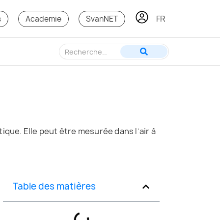
FR
KO
s
Academie
SvanNET
ique. Elle peut être mesurée dans l’air à
Table des matières