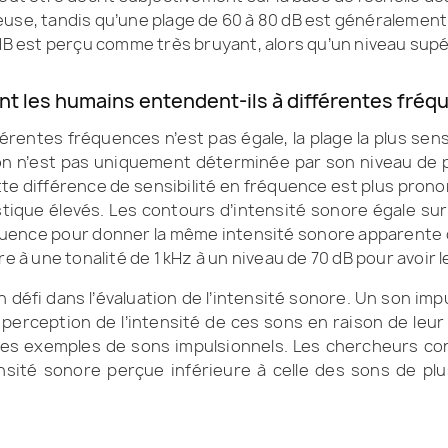
ieuse, tandis qu’une plage de 60 à 80 dB est généralemen
B est perçu comme très bruyant, alors qu’un niveau supéri
 les humains entendent-ils à différentes fréq
fférentes fréquences n’est pas égale, la plage la plus sen
n son n’est pas uniquement déterminée par son niveau de
tte différence de sensibilité en fréquence est plus pro
tique élevés. Les contours d’intensité sonore égale sur
quence pour donner la même intensité sonore apparente q
re à une tonalité de 1 kHz à un niveau de 70 dB pour avoir
 défi dans l’évaluation de l’intensité sonore. Un son im
a perception de l’intensité de ces sons en raison de leu
des exemples de sons impulsionnels. Les chercheurs c
nsité sonore perçue inférieure à celle des sons de p