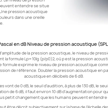
 peuvent entendre se situe
 Une pression acoustique
ouleurs dans une oreille
e.
Pascal en dB Niveau de pression acoustique (SPL
mplitude de la pression acoustique, le niveau de pressio
ant la formule Lp=10lg (p/p0)2, où p est la pression acous
e formule exprime le niveau de pression acoustique com
ression de référence. Doubler la pression acoustique en p
acoustique en décibels de 6 dB.
es vont de 0 dB, le seuil d’audition, à plus de 130 dB, le se
on de 6 dB, il faut environ 10 dB d’augmentation pour q
 plus petit changement que les humains peuvent entendre 
ut être décrit subjectivement sur la base de l’échelle des