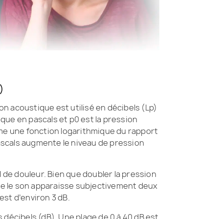
)
n acoustique est utilisé en décibels (Lp)
tique en pascals et p0 est la pression
me une fonction logarithmique du rapport
ascals augmente le niveau de pression
uil de douleur. Bien que doubler la pression
ue le son apparaisse subjectivement deux
est d’environ 3 dB.
 décibels (dB). Une plage de 0 à 40 dB est