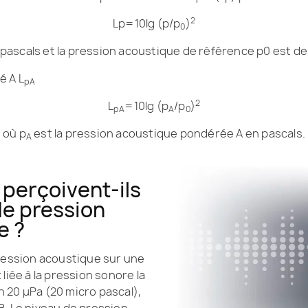
2
Lp=10lg (p/p
)
0
 pascals et la pression acoustique de référence p0 est de
é A L
pA
2
L
=10lg (p
/p
)
pA
A
0
où p
est la pression acoustique pondérée A en pascals.
A
perçoivent-ils
e pression
e ?
ression acoustique sur une
 liée à la pression sonore la
n 20 μPa (20 micro pascal),
. Le niveau de pression