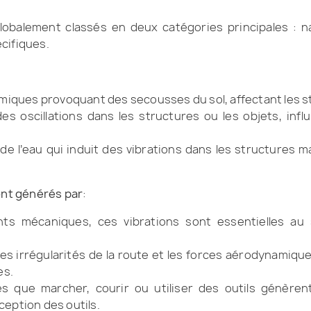
balement classés en deux catégories principales : natu
cifiques.
miques provoquant des secousses du sol, affectant les st
 des oscillations dans les structures ou les objets, in
 l’eau qui induit des vibrations dans les structures ma
ont générés par
:
s mécaniques, ces vibrations sont essentielles au su
les irrégularités de la route et les forces aérodynamiqu
es.
les que marcher, courir ou utiliser des outils génèren
nception des outils.