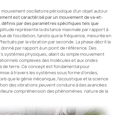
au mouvement oscillatoire périodique d’un objet autour
ment est caractérisé par un mouvement de va-et-
s, définis par des paramètres spécifiques tels que
mplitude représente la distance maximale par rapport à
due de l’oscillation, tandis que la fréquence, mesurée en
fectués par la vibration par seconde. La phase décrit la
nt donné par rapport à un point de référence. Des
ers systèmes physiques, allant du simple mouvement
ationnels complexes des molécules et aux ondes
 de terre. Ce concept est fondamental pour
ise à travers les systèmes sous forme d’ondes,
tels que le génie mécanique, l’acoustique et la science
tation des vibrations peuvent conduire à des avancées
meilleure compréhension des phénomènes. nature de la