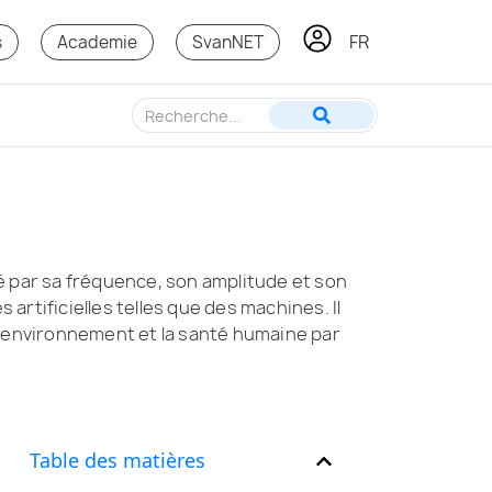
FR
KO
s
Academie
SvanNET
sé par sa fréquence, son amplitude et son
tificielles telles que des machines. Il
 l’environnement et la santé humaine par
Table des matières