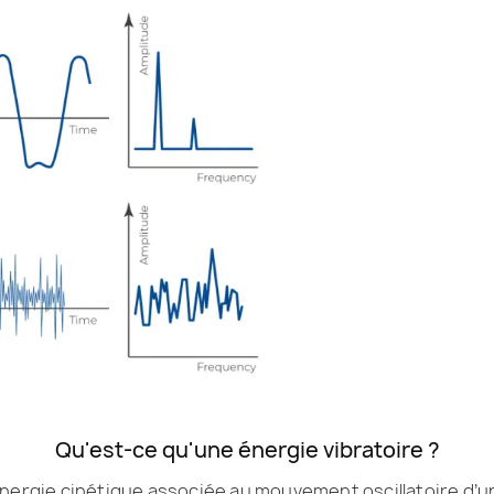
Qu'est-ce qu'une énergie vibratoire ?
l’énergie cinétique associée au mouvement oscillatoire d’u