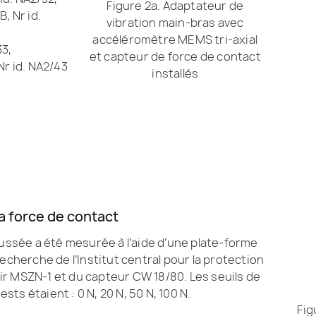
Figure 2a. Adaptateur de
, Nr id.
vibration main-bras avec
accéléromètre MEMS tri-axial
33,
et capteur de force de contact
Nr id. NA2/43
installés
a force de contact
oussée a été mesurée à l’aide d’une plate-forme
 recherche de l’Institut central pour la protection
vir MSZN-1 et du capteur CW 18/80. Les seuils de
sts étaient : 0 N, 20 N, 50 N, 100 N.
Fig