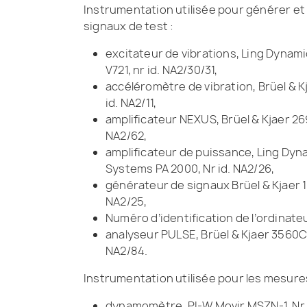
Instrumentation utilisée pour générer et 
signaux de test :
excitateur de vibrations, Ling Dynam
V721, nr id. NA2/30/31,
accéléromètre de vibration, Brüel & K
id. NA2/11,
amplificateur NEXUS, Brüel & Kjaer 269
NA2/62,
amplificateur de puissance, Ling Dyn
Systems PA 2000, Nr id. NA2/26,
générateur de signaux Brüel & Kjaer 10
NA2/25,
Numéro d’identification de l’ordinate
analyseur PULSE, Brüel & Kjaer 3560C,
NA2/84.
Instrumentation utilisée pour les mesures
dynamomètre, PI-W Movir MSZN-1, Nr i