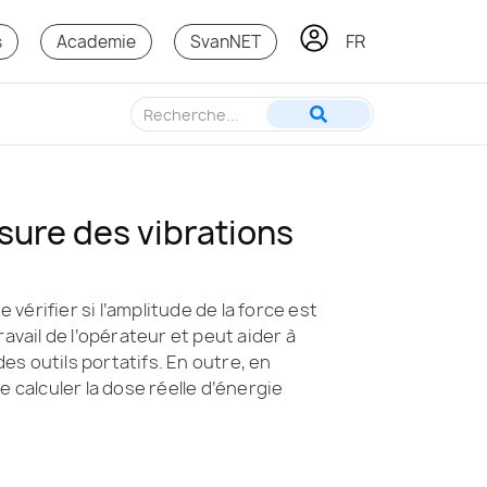
FR
PT
s
Academie
SvanNET
esure des vibrations
érifier si l’amplitude de la force est
vail de l’opérateur et peut aider à
des outils portatifs. En outre, en
de calculer la dose réelle d’énergie