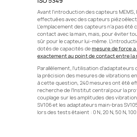
ISO 5349
Avant l’introduction des capteurs MEMS, 
effectuées avec des capteurs piézoélect
L’emplacement des capteurs n’a pas été c
contact avec la main, mais, pour éviter to
sûr pour le capteur lui-même. L’introduc
dotés de capacités de
mesure de force a
exactement au point de contact entre la m
Parallèlement, l’utilisation d’adaptateurs
la précision des mesures de vibrations en
à cette question, 240 mesures ont été eff
recherche de l’Institut central pour la pro
couplage sur les amplitudes des vibratio
SV106 et les adaptateurs main-bras SV105
lors des tests étaient : 0 N, 20 N, 50 N, 100