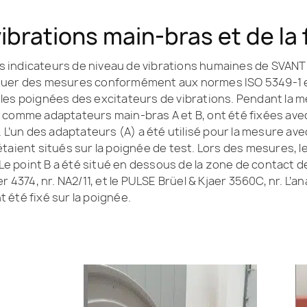
ibrations main-bras et de la
 les indicateurs de niveau de vibrations humaines de SVA
ctuer des mesures conformément aux normes ISO 5349-1 e
es poignées des excitateurs de vibrations. Pendant la me
comme adaptateurs main-bras A et B, ont été fixées avec d
 L’un des adaptateurs (A) a été utilisé pour la mesure ave
aient situés sur la poignée de test. Lors des mesures, le
 Le point B a été situé en dessous de la zone de contact de 
 4374, nr. NA2/11, et le PULSE Brüel & Kjaer 3560C, nr. L’an
 été fixé sur la poignée.