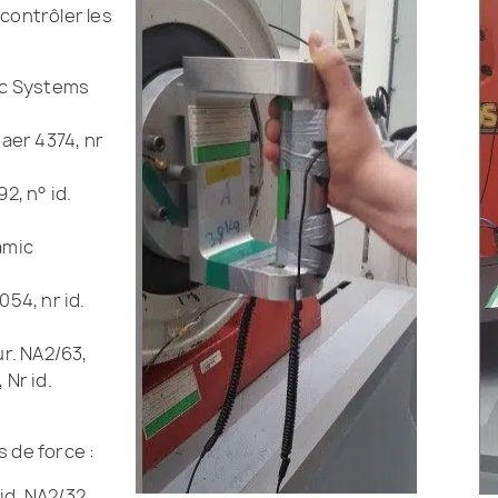
contrôler les
ic Systems
jaer 4374, nr
2, n° id.
amic
54, nr id.
ur. NA2/63,
 Nr id.
 de force :
d. NA2/32,