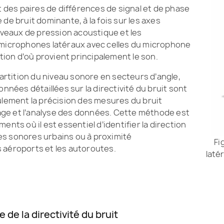
t des paires de différences de signal et de phase
de bruit dominante, à la fois sur les axes
niveaux de pression acoustique et les
 microphones latéraux avec celles du microphone
ction d’où provient principalement le son.
rtition du niveau sonore en secteurs d’angle,
onnées détaillées sur la directivité du bruit sont
ulement la précision des mesures du bruit
trage et l’analyse des données. Cette méthode est
ents où il est essentiel d’identifier la direction
es sonores urbains ou à proximité
Fi
 aéroports et les autoroutes.
laté
 de la directivité du bruit