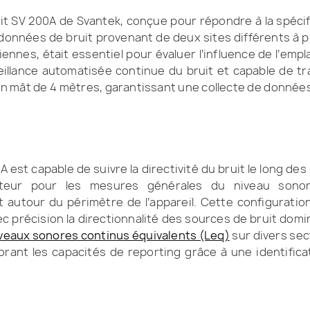
ruit SV 200A de Svantek, conçue pour répondre à la spécif
données de bruit provenant de deux sites différents à 
ennes, était essentiel pour évaluer l’influence de l’em
eillance automatisée continue du bruit et capable de t
n mât de 4 mètres, garantissant une collecte de données 
A est capable de suivre la directivité du bruit le long des
teur pour les mesures générales du niveau sono
utour du périmètre de l’appareil. Cette configuration
c précision la directionnalité des sources de bruit dom
veaux sonores continus équivalents (Leq)
sur divers sect
rant les capacités de reporting grâce à une identifica