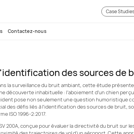
Case Studie
s
Contactez-nous
identification des sources de b
 dans la surveillance du bruit ambiant, cette étude présen
 une découverte inhabituelle : l’aboiement d’un chien pe
 incident pose non seulement une question humoristique c
 des défis liés à l’identification des sources de bruit, so
rme ISO 1996-2:2017.
t SV 200A, conçue pour évaluer la directivité du bruit sur l
oximité des trajectoires de vol d’un aéroport. Cette ap