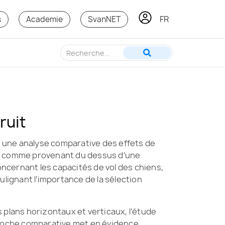
FR
KO
s
Academie
SvanNET
ruit
te une analyse comparative des effets de
rçu comme provenant du dessus d’une
oncernant les capacités de vol des chiens,
ulignant l’importance de la sélection
es plans horizontaux et verticaux, l’étude
proche comparative met en évidence