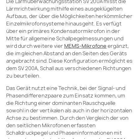
Die Lärmüberwachungsstation SV 200A misst die
Lärmrichtwirkung mithilfe eines ausgeklügelten
Aufbaus, der über die Möglichkeiten herkömmlicher
Einzelmikrofonsysteme hinausgeht. Es verfügt
über ein primäres Kondensatormikrofon in der
Mitte für allgemeine Schallpegelmessungen und
wird durch weitere vier
MEMS-Mikrofone
ergänzt,
die im gleichen Abstand an den Seiten des Geräts
angebracht sind. Diese Konfiguration ermöglicht es
dem SV 200A, Schall aus verschiedenen Richtungen
zu beurteilen.
Das Gerät nutzt eine Technik, bei der Signal- und
Phasendifferenzpaare zum Einsatz kommen, um
die Richtung einer dominanten Rauschquelle
sowohl in der vertikalen als auch in der horizontalen
Achse zu bestimmen. Durch den Vergleich der von
den seitlichen Mikrofonen erfassten
Schalldruckpegel und Phaseninformationen mit