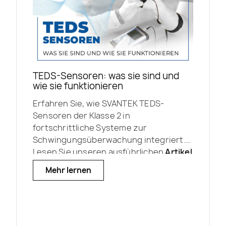
der SV 804 jederzeit und überall
zuverlässige, qualitativ hochwertige
Schwingungsdaten.
TEDS-Sensoren: was sie sind und
wie sie funktionieren
Erfahren Sie, wie SVANTEK TEDS-
Sensoren der Klasse 2 in
fortschrittliche Systeme zur
Schwingungsüberwachung integriert.
Lesen Sie unseren ausführlichen
Artikel
und entdecken Sie, wie diese
Mehr lernen
intelligente Technologie funktioniert
und wie SVANTEK sie in hochentwickelte
Messinstrumente integriert.