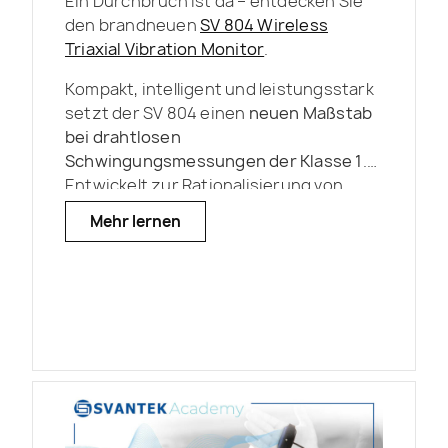
Ein Durchbruch ist da – entdecken Sie
den brandneuen
SV 804 Wireless
Triaxial Vibration Monitor
.
Kompakt, intelligent und leistungsstark
setzt der SV 804 einen
neuen Maßstab
bei drahtlosen
Schwingungsmessungen der Klasse 1
.
Entwickelt zur Rationalisierung von
Feldeinsätzen, bietet er
schnellere
Mehr lernen
Einrichtung
,
intelligentere
Ereigniserkennung
und
nahtlosen
Fernzugriff
– alles in einem
ultraeffizienten Gerät, das für die
modernen Herausforderungen der
Überwachung gebaut wurde. Von
Baustellen bis hin zur langfristigen
Überwachung des Bauwerkszustands
(Structural Health Monitoring) liefert