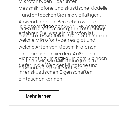
Mikrofontypen – darunter
Messmikrofone und akustische Modelle
– und entdecken Sie ihre vielfältigen
Anwendungen in Bereichen wie der
In diesem
Video
der SVANTEK Academy
Umweltlärmerfassung, der Forschung
erfahren Sie, was ein Mikrofon ist,
oder professionellen Studioaufnahmen.
welche Mikrofontypen es gibt und
welche Arten von Messmikrofonen
unterschieden werden. Außerdem
Hier geht’s zum
Artikel
, in dem Sie noch
erklären wir, wie Mikrofone je nach
tiefer in die Welt der Mikrofone und
Anwendung klassifiziert werden.
ihrer akustischen Eigenschaften
eintauchen können.
Mehr lernen