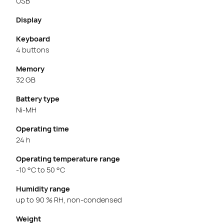
USB
Display
Keyboard
4 buttons
Memory
32 GB
Battery type
Ni-MH
Operating time
24 h
Operating temperature range
-10 °C to 50 °C
Humidity range
up to 90 % RH, non-condensed
Weight