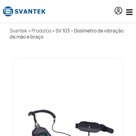
o
conteúdo
Svantek
»
Produtos
»
SV 103 – Dosímetro de vibração
de mão e braço