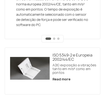
os sistemas baseados em acelerómetros
norma europeia 2002/44/CE, tanto em m/s²
vibração SV 107, tornou-se possível obter
piezoeléctricos. O acelerómetro SV 107 TRI-
como em pontos. O tempo de exposição é
automaticamente informações sobre o
AXIAL cumpre os requisitos da ISO 5349 e é
automaticamente selecionado com o sensor
período em que a mão está em contacto com
usado na palma da mão para que possa ser
de detecção de força e pode ser verificado no
a superfície vibratória e obter o tempo de
usado por baixo de luvas.
software do PC.
exposição diária.
ISO 5349-2 e Europeia
2002/44/EC
A(8) exposição a vibrações
tanto em m/s² como em
pontos
Read more