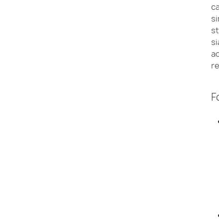
ca
si
st
si
ac
re
F