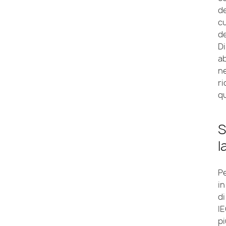
de
cu
de
Di
ab
ne
ri
qu
S
l
Pe
i
di
IE
pi