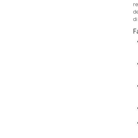
re
de
di
F