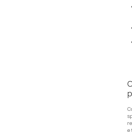
C
p
Co
s
re
e 