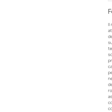
F
Il
at
de
s
te
so
p
c
p
ne
de
ro
as
co
c