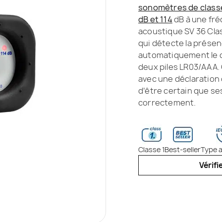
sonomètres de classe
dB et 114
dB à une fré
acoustique SV 36 Clas
qui détecte la prése
automatiquement le ca
deux piles LR03/AAA.
avec une déclaration 
d’être certain que s
correctement.
Classe 1
Best-seller
Type 
Vérifi