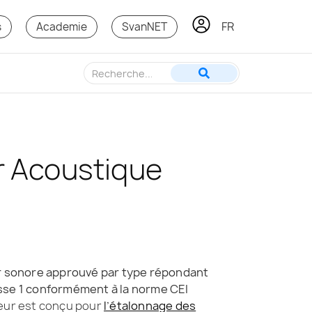
FR
KO
s
Academie
SvanNET
r Acoustique
ur sonore approuvé par type répondant
sse 1 conformément à la norme CEI
breur est conçu pour
l’étalonnage des