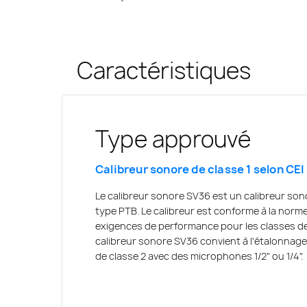
Caractéristiques
Type approuvé
Calibrage à deux ni
Détection automati
microphone
Calibreur sonore de classe 1 selon CE
Calibrage du son à 94 dB ou 114 dB à 1 
Le SV 36 utilise un capteur infrarouge
Le calibreur sonore SV36 est un calibreur son
SV36 Sound Calibrator offre deux niveaux 94 
microphones
type PTB. Le calibreur est conforme à la norme
1 kHz. La précision du signal d'étalonnage es
exigences de performance pour les classes de
ajustée par un microprocesseur intégré qui ut
Le calibreur acoustique SV36 Sound Calibrator
calibreur sonore SV36 convient à l'étalonnage
internes, de sorte qu'aucun réglage manuel n'e
infrarouge qui détecte la présence du microp
de classe 2 avec des microphones 1/2" ou 1/4".
automatiquement le calibreur. Cette solution f
d'étalonnage et prolonge la durée de fonction