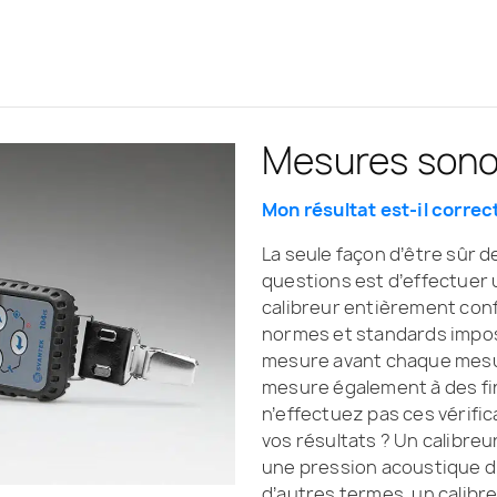
Mesures sono
Mon résultat est-il correc
La seule façon d’être sûr d
questions est d’effectuer 
calibreur entièrement con
normes et standards impose
mesure avant chaque mesur
mesure également à des fins
n’effectuez pas ces vérific
vos résultats ? Un calibreu
une pression acoustique d'
d’autres termes, un calibr