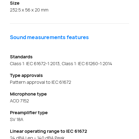
Size
232.5 x 56 x 20 mm
Sound measurements features
Standards
Class 1: IEC 61672-1:2013, Class 1: IEC 61260-1:2014
Type approvals
Pattern approval to IEC 61672
Microphone type
ACO 7152
Preamplifier type
SV 18A
Linear operating range to IEC 61672
24 dBA Leq ÷ 140 dBA Peak