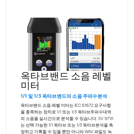
소음 레벨 미터 소프
소음 레벨 미터는 어
소음레벨을 어떻게 측
소음 측정기 앱
실내용 소음측정기
트웨어
떻게 선택합니까?
옥타브밴드 소음 레벨
정합니까?
가장 정확한 소음 미
미터
미터의 사용자 인터페이스확장
실내 음향매개변수 측정
PC용 펌웨어, 소프트웨어 및 모바일앱
측정표준파악:ISO, OSHA, MSHA, ACGIH
터는 무엇입니까?
음압 수준을 측정하기 위해 측정표준을 따르
소음 레벨 미터앱(Sound Level Meter App)은 소
실내 소음측정기는 IEC 61672의 정확도 기준을 충
소음 레벨 미터 소프트웨어는 펌웨어, PC용 소프트
소음 레벨 미터를 선택하려면 필요한 소음 레벨 미
1/1 및 1/3 옥타브밴드의 소음 주파수분석
십시오.
음 레벨 미터에 연결하고 미터기의 사용자 인터페
족하는 소음측정기로 잔향시간 RT60, 음성명료도
웨어 및 소음 레벨 미터앱이 포함된 패키지입니다.
터의 유형을 정확히 알려주는 측정표준(ISO,
가장 정확한 소음 레벨 미터는 클래스 1입니
옥타브밴드 소음 레벨 미터는 IEC 61672 요구사항
이스에 확장기능을 제공하는 모바일 장치용 앱 입
STIPA 등 실내음향 파라미터 측정이 가능한 기기이
펌웨어는 측정 및 결과통합을 수행하는 내부프로그
OSHA, MSHA 및 ACGIH)을 알아야 합니다. SV
음압 측정을 제공하려면 측정표준을 따르십시오.
다.
을 충족하는 장치로 1/1 또는 1/3 옥타브주파수대역
니다. 스마트폰 애플리케이션은 사용자가 ISO
다. SV 971A는 실내에서 사용할 수 있는 소음측정기
램입니다. 측정결과가 PC로 다운로드 되면 소프트
971A는 IEC 61672의 성능기준을 충족하며 단일범
작업장 소음측정은 ISO 9612, OSHA, MSHA 또는
의 소음을 실시간으로 분석할 수 있습니다. SV 971A
가장 정확한 소음측정기는 정확도를 보장하기 위해
16283에 따라 결과를 계산하는데 도움이 됩니다.
입니다. 정확도에 대한 IEC 61672 표준을 충족하고
웨어는 재계산 및 보고기능을 제공합니다. 소음 레
위에서 27~137dB(140dBPeak)의 LAeq 선형측정
ACGIH 지침을 따라야 합니다. 소음결과는 ISO
는 선택 가능한 1/1 옥타브 또는 1/3 옥타브분석을 측
충족해야 하는 사양을 명시한 IEC 61672 국제표준
소음결과는 ISO 요건을 준수하는 보고서 형태로 디
잔향시간 RT60 및 음성명료도 STIPA와 같은 실내
벨 미터앱은 소음 레벨 미터에 대한 사용자 인터페
범위를 제공하는 새로운 측정마이크로폰이 장착되
16283을 따라야 하며, 공용 주소 시스템을 위한 음
정하고 기록할 수 있을 뿐만 아니라 WAV 파일도 녹
을 준수하는 것입니다.
스플레이에 표시된다. 이 애플리케이션은 STIPA 음
음향매개변수측정을 위해 소음 측정기 앱을 사용합