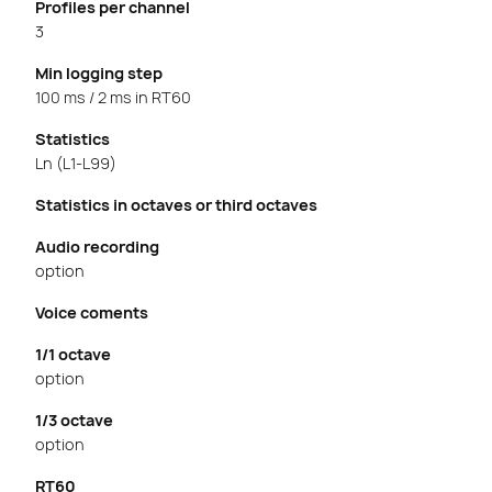
Profiles per channel
3
Min logging step
100 ms / 2 ms in RT60
Statistics
Ln (L1-L99)
Statistics in octaves or third octaves
Audio recording
option
Voice coments
1/1 octave
option
1/3 octave
option
RT60