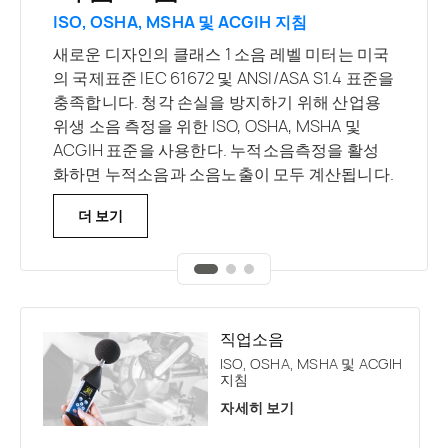
방음
ISO, OSHA, MSHA 및 ACGIH 지침
공용주소시스템을 위한 음성전송색인.
ISO 16283에 따른 방음측정.
새로운 디자인의 클래스 1 소음 레벨 미터는 미국
STIPA 측정 및 계산을 구성할 때 미터는 전용 모
의 국제표준 IEC 61672 및 ANSI/ASA S1.4 표준을
새로운 하드웨어 추가와 함께 SV 971A에는 모바
바일 애플리케이션에서 지원됩니다. STIPA 신호
충족합니다. 청각 손실을 방지하기 위해 산업용
일 애플리케이션에서 지원되는 RT 60 잔향시간
는 연구중인 공공정보시스템에서 사용할 수 있는
위생 소음 측정을 위한 ISO, OSHA, MSHA 및
측정 및 STIPA 음성 명료도 측정을 지원하는 새로
확성기에 의해 재생되며, 경우에 따라 전용확성
ACGIH 표준을 사용한다. 누적소음측정을 활성
운 내부프로그램이 있습니다.
기가 사용된다.
화하면 누적소음과 소음노출이 모두 계산됩니다.
더 보기
더 보기
더 보기
직업소음
ISO, OSHA, MSHA 및 ACGIH
지침
자세히 보기