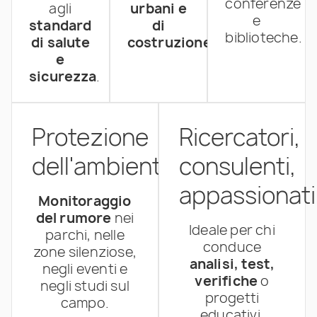
conferenze
agli
urbani e
e
standard
di
biblioteche.
di salute
costruzione
.
e
sicurezza
.
Protezione
Ricercatori,
dell'ambiente
consulenti,
appassionati
Monitoraggio
del rumore
nei
Ideale per chi
parchi, nelle
conduce
zone silenziose,
analisi, test,
negli eventi e
verifiche
o
negli studi sul
progetti
campo.
educativi.