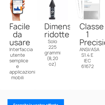
Facile
Dimensioni
Classe
da
ridotte
1
usare
Precis
Solo
225
Interfaccia
ANSI/ASA
grammi
utente
S1.4 E
(8,20
semplice
IEC
oz)
e
61672
applicazioni
mobili