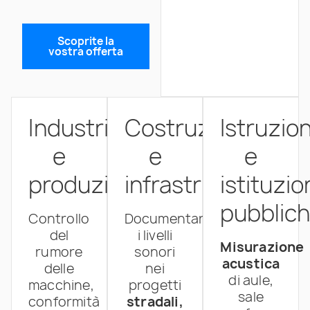
Scoprite la
vostra offerta
Industria
Costruzioni
Istruzio
e
e
e
produzione
infrastrutture
istituzio
pubblic
Controllo
Documentare
del
i livelli
Misurazione
rumore
sonori
acustica
delle
nei
di aule,
macchine,
progetti
sale
conformità
stradali,