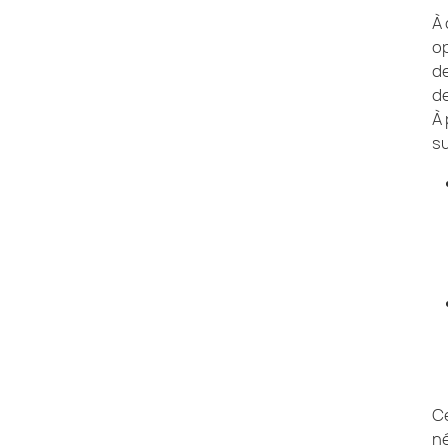
À 
op
d
de
À 
su
Ce
né