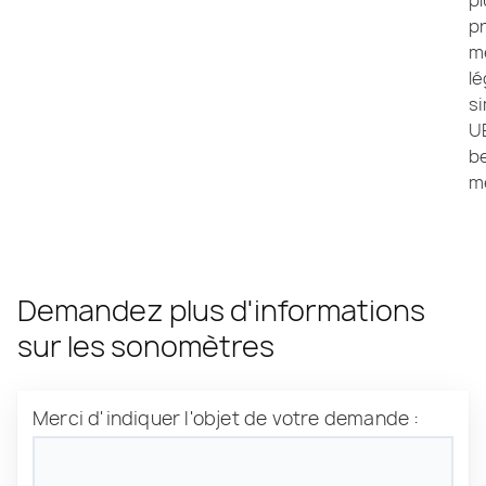
pr
m
lé
s
UE
be
me
Demandez plus d'informations
sur les sonomètres
Merci d'indiquer l'objet de votre demande :