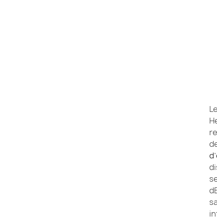
Le
He
r
de
d
d
se
dB
sa
in