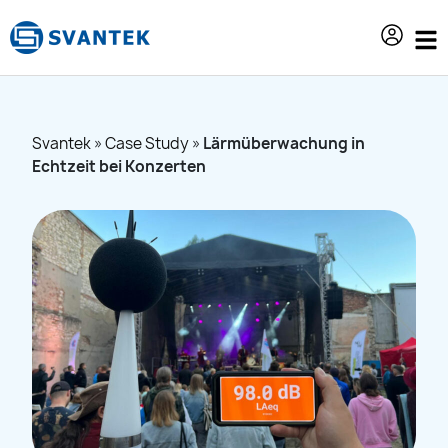
Inhalt
springen
Svantek
»
Case Study
»
Lärmüberwachung in
Echtzeit bei Konzerten