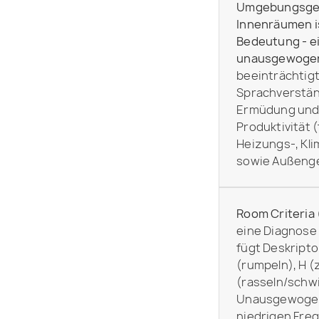
Umgebungsger
Innenräumen i
Bedeutung - e
unausgewoge
beeinträchtigt
Sprachverständ
Ermüdung und 
Produktivität 
Heizungs-, Kl
sowie Außeng
Room Criteria 
eine Diagnose 
fügt Deskriptor
(rumpeln), H (
(rasseln/schw
Unausgewogen
niedrigen Fre