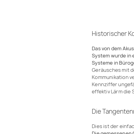
Historischer 
Das von dem Akust
System wurde in 
Systeme in Bürog
Geräusches mit de
Kommunikation ver
Kennziffer ungefä
effektiv Lärm die
Die Tangente
Dies ist der einf
Die gemessenen O