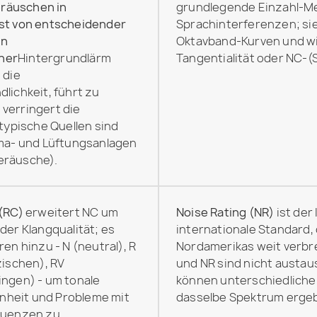
äuschen in
grundlegende Einzahl-Me
st von entscheidender
Sprachinterferenzen; si
in
Oktavband-Kurven und w
ner
Hintergrundlärm
Tangentialität oder NC-(
 die
lichkeit, führt zu
verringert die
(typische Quellen sind
ima- und Lüftungsanlagen
eräusche).
(RC)
erweitert NC um
Noise Rating (NR)
ist der
der Klangqualität; es
internationale Standard,
en hinzu - N (neutral), R
Nordamerikas weit verbre
zischen), RV
und NR sind nicht austa
ingen) - um tonale
können unterschiedliche
heit und Probleme mit
dasselbe Spektrum erge
quenzen zu