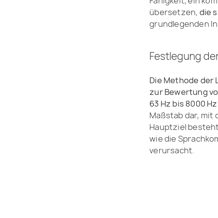
Fähigkeit, ein ko
übersetzen
, die
grundlegenden In
Festlegung der
Die Methode der L
zur Bewertung vo
63 Hz bis 8000 H
Maßstab dar, mit
Hauptziel besteht
wie die Sprachko
verursacht.