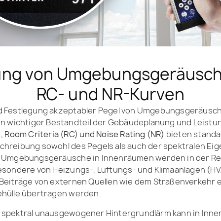
ng von Umgebungsgeräusch
RC- und NR-Kurven
d Festlegung akzeptabler Pegel von Umgebungsgeräusch
in wichtiger Bestandteil der Gebäudeplanung und Leist
, Room Criteria (RC) und Noise Rating (NR)
bieten standa
hreibung sowohl des Pegels als auch der spektralen Ei
. Umgebungsgeräusche in Innenräumen werden in der Re
esondere von Heizungs-, Lüftungs- und Klimaanlagen (HV
Beiträge von externen Quellen wie dem Straßenverkehr e
hülle übertragen werden.
 spektral unausgewogener Hintergrundlärm kann in Inn