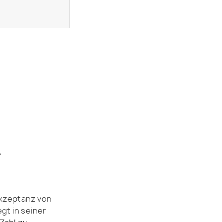
r
Akzeptanz von
gt in seiner