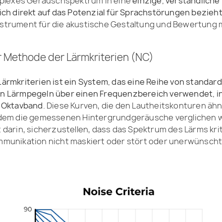
mplexes Geräuschspektrum in eine
einzige, verständliche
 sich direkt auf das Potenzial für Sprachstörungen bezieh
strument für die akustische Gestaltung und Bewertung 
 Methode der Lärmkriterien (NC)
ärmkriterien ist ein System, das eine Reihe von standard
n Lärmpegeln über einen Frequenzbereich verwendet, 
z Oktavband
. Diese Kurven, die den Lautheitskonturen ähne
 dem die gemessenen Hintergrundgeräusche verglichen 
 darin, sicherzustellen, dass das Spektrum des Lärms krit
mmunikation nicht maskiert oder stört oder unerwünsch