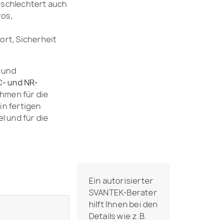
rschlechtert auch
ros,
rt, Sicherheit
 und
C- und NR-
ahmen für die
in fertigen
 und für die
Ein autorisierter
SVANTEK-Berater
hilft Ihnen bei den
e
Details wie z.B.