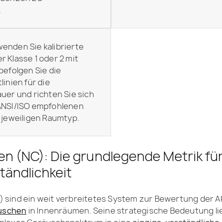
.
wenden Sie kalibrierte
 Klasse 1 oder 2 mit
befolgen Sie die
linien für die
uer und richten Sie sich
ANSI/ISO empfohlenen
 jeweiligen Raumtyp.
en (NC): Die grundlegende Metrik fü
tändlichkeit
) sind ein weit verbreitetes System zur Bewertung der 
uschen
in Innenräumen. Seine strategische Bedeutung lie