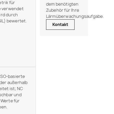
trik für
dem benötigten
e verwendet
Zubehör für Ihre
ird durch
Lärmüberwachungsaufgabe.
SIL) bewertet.
Kontakt
 ISO-basierte
 der außerhalb
itet ist; NC
uschbar und
 Werte für
ben.