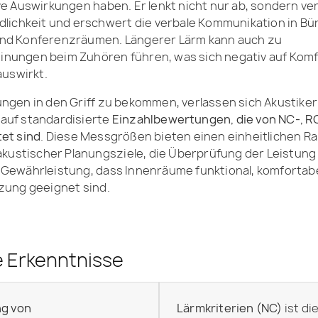
e Auswirkungen haben. Er lenkt nicht nur ab, sondern ve
dlichkeit und erschwert die verbale Kommunikation in Bü
nd Konferenzräumen. Längerer Lärm kann auch zu
ungen beim Zuhören führen, was sich negativ auf Komfo
auswirkt.
ngen in den Griff zu bekommen, verlassen sich Akustiker
uf standardisierte
Einzahlbewertungen, die von NC-, R
et sind
. Diese Messgrößen bieten einen einheitlichen R
akustischer Planungsziele, die Überprüfung der Leistung 
Gewährleistung, dass Innenräume funktional, komfortabel
zung geeignet sind.
e Erkenntnisse
ng von
Lärmkriterien (NC)
ist di