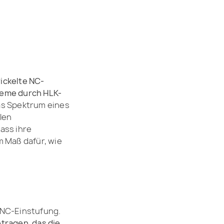
ickelte NC-
leme durch HLK-
as Spektrum eines
len
ass ihre
m Maß dafür, wie
 NC-Einstufung.
ragen, das die