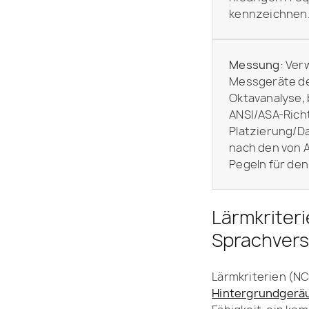
kennzeichnen
Messung
: Ver
Messgeräte der
Oktavanalyse, 
ANSI/ASA-Richt
Platzierung/Da
nach den von 
Pegeln für den
Lärmkriteri
Sprachvers
Lärmkriterien (NC
Hintergrundgerä