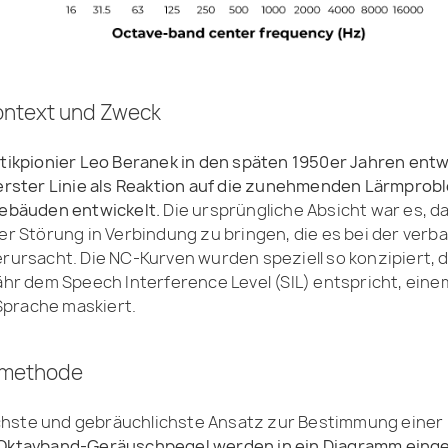
Kontext und Zweck
ikpionier Leo Beranek in den späten 1950er Jahren entw
erster Linie als Reaktion auf die zunehmenden Lärmprob
ebäuden entwickelt.
Die ursprüngliche Absicht war es, d
r Störung in Verbindung zu bringen, die es bei der verba
ursacht. Die NC-Kurven wurden speziell so konzipiert, d
hr dem Speech Interference Level (SIL) entspricht, eine
 Sprache maskiert.
nmethode
achste und gebräuchlichste Ansatz zur Bestimmung einer
ktavband-Geräuschpegel werden in ein Diagramm einget