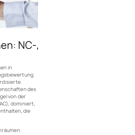
en: NC-,
en in
ungsbewertung.
rdisierte
genschaften des
gel von der
AC), dominiert,
nthalten, die
enräumen