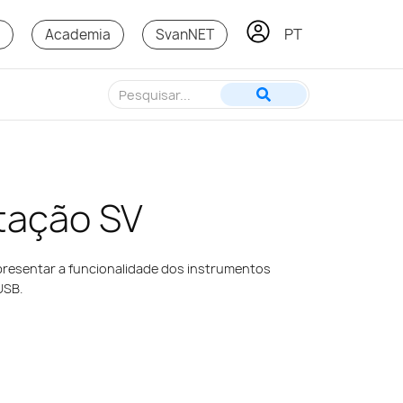
PT
PL
s
Academia
SvanNET
tação SV
presentar a funcionalidade dos instrumentos
USB.