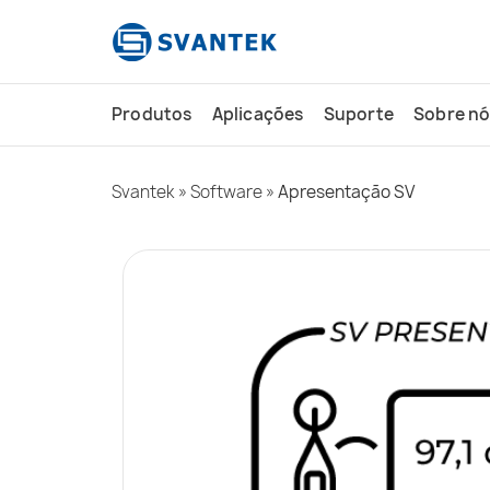
o
conteúdo
Produtos
Aplicações
Suporte
Sobre n
Svantek
»
Software
»
Apresentação SV