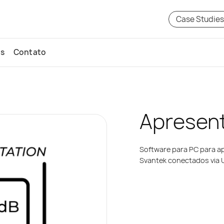
Case Studie
ós
Contato
Apresen
Software para PC para a
Svantek conectados via 